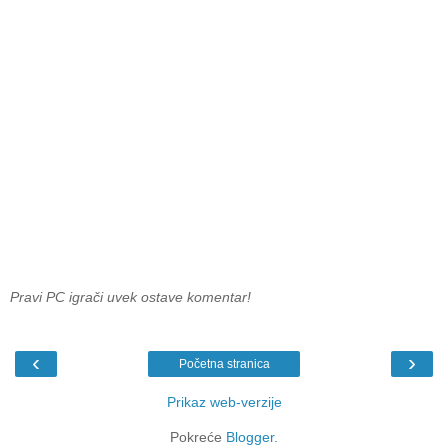
Pravi PC igrači uvek ostave komentar!
‹
›
Početna stranica
Prikaz web-verzije
Pokreće
Blogger
.