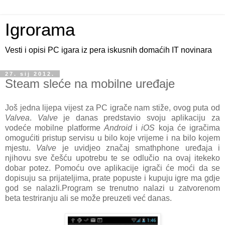
Igrorama
Vesti i opisi PC igara iz pera iskusnih domaćih IT novinara
27. sij 2012.
Steam sleće na mobilne uređaje
Još jedna lijepa vijest za PC igrače nam stiže, ovog puta od
Valvea
.
Valve
je danas predstavio svoju aplikaciju za
vodeće mobilne platforme
Android
i
iOS
koja će igračima
omogućiti pristup servisu u bilo koje vrijeme i na bilo kojem
mjestu.
Valve
je uvidjeo značaj smathphone uređaja i
njihovu sve češću upotrebu te se odlučio na ovaj itekeko
dobar potez. Pomoću ove aplikacije igrači će moći da se
dopisuju sa prijateljima, prate popuste i kupuju igre ma gdje
god se nalazli.Program se trenutno nalazi u zatvorenom
beta testriranju ali se može preuzeti već danas.