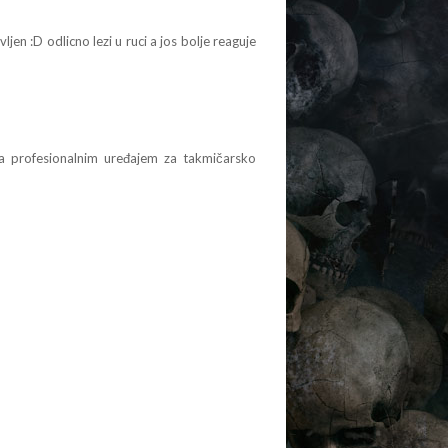
n :D odlicno lezi u ruci a jos bolje reaguje
a profesionalnim uređajem za takmičarsko