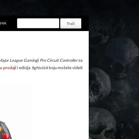
AMA
Major League Gaming
)
Pro Circuit Controller
za
e
u prodaji
i edicija
fightstick
koju možete videti