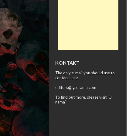
KONTAKT
The only e-mail you should use to
contact us is:
editors@igrorama.com
To find out more, please visit '
O
nama
'.