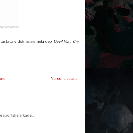
 tastature dok igraju neki deo
Devil May Cry
ane
Naredna strana
ne sportske arkade...