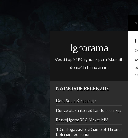
N
U
Igrorama
O
Vesti i opisi PC igara iz pera iskusnih
M
domaćih IT novinara
X
n
NAJNOVIJE RECENZIJE
Dark Souls 3, recenzija
Dungelot: Shattered Lands, recenzija
Razvoj igara: RPG Maker MV
10 razloga zašto je Game of Thrones
bolja igra od serije