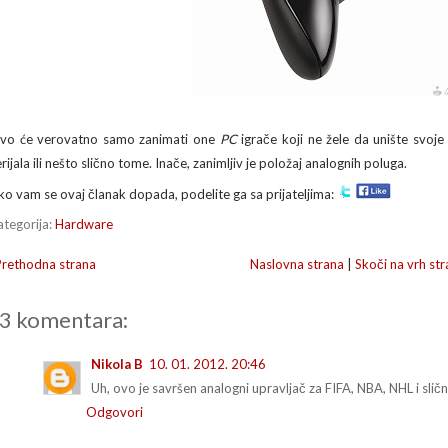
vo će verovatno samo zanimati one
PC
igrače koji ne žele da unište svoje
rijala ili nešto slično tome. Inače, zanimljiv je položaj analognih poluga.
ko vam se ovaj članak dopada, podelite ga sa prijateljima:
ategorija:
Hardware
Prethodna strana
Naslovna strana
|
Skoči na vrh str
3 komentara:
Nikola B
10. 01. 2012. 20:46
Uh, ovo je savršen analogni upravljač za FIFA, NBA, NHL i slič
Odgovori