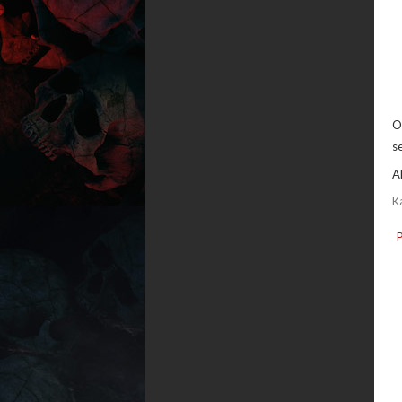
O
se
A
K