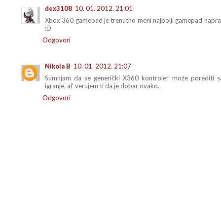
dex3108
10. 01. 2012. 21:01
Xbox 360 gamepad je trenutno meni najbolji gamepad napravlje
:D
Odgovori
Nikola B
10. 01. 2012. 21:07
Sumnjam da se generički X360 kontroler može porediti s
igranje, al' verujem ti da je dobar ovako.
Odgovori