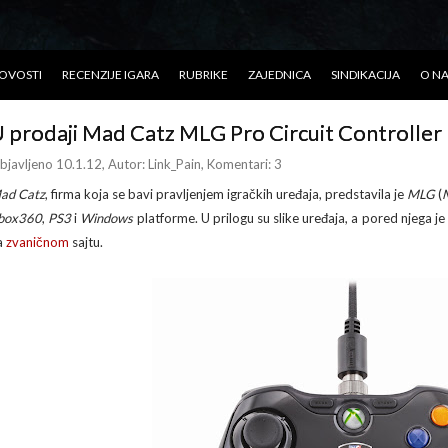
OVOSTI
RECENZIJE IGARA
RUBRIKE
ZAJEDNICA
SINDIKACIJA
O N
 prodaji Mad Catz MLG Pro Circuit Controller
bjavljeno 10.1.12
, Autor:
Link_Pain
, Komentari: 3
ad Catz
, firma koja se bavi pravljenjem igračkih uređaja, predstavila je
MLG
(
box360
,
PS3
i
Windows
platforme. U prilogu su slike uređaja, a pored njega j
a
zvaničnom
sajtu.