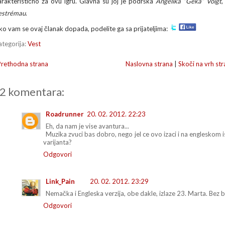
arakteristično za ovu igru. Glavna su joj je podrška
Angelika “Geka“ Voigt
,
estrémau
.
ko vam se ovaj članak dopada, podelite ga sa prijateljima:
ategorija:
Vest
Prethodna strana
Naslovna strana
|
Skoči na vrh str
2 komentara:
Roadrunner
20. 02. 2012. 22:23
Eh, da nam je vise avantura...
Muzika zvuci bas dobro, nego jel ce ovo izaci i na engleskom
varijanta?
Odgovori
Link_Pain
20. 02. 2012. 23:29
Nemačka i Engleska verzija, obe dakle, izlaze 23. Marta. Bez br
Odgovori