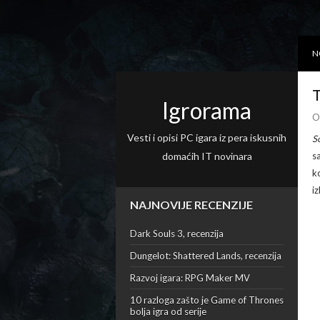
N
T
Igrorama
O
Vesti i opisi PC igara iz pera iskusnih
S
domaćih IT novinara
s
k
i
NAJNOVIJE RECENZIJE
Dark Souls 3, recenzija
Dungelot: Shattered Lands, recenzija
Razvoj igara: RPG Maker MV
10 razloga zašto je Game of Thrones
bolja igra od serije