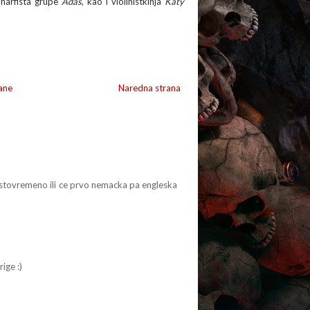
 harfista grupe
Adas
, kao i violinistkinja
Katy
ane
Naredna strana
 istovremeno ili ce prvo nemacka pa engleska
ige :)