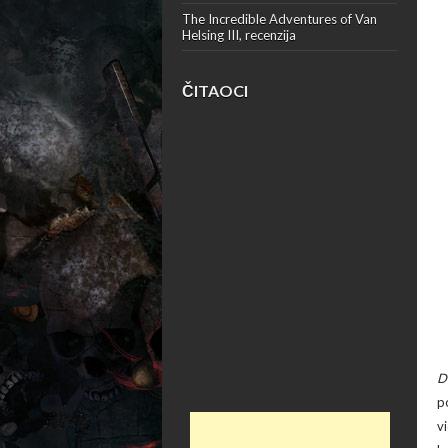
The Incredible Adventures of Van
Helsing III, recenzija
ČITAOCI
D
p
v