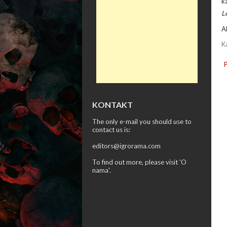
k
L
A
K
KONTAKT
The only e-mail you should use to
contact us is:
editors@igrorama.com
To find out more, please visit '
O
nama
'.