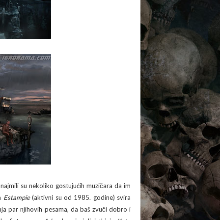
unajmili su nekoliko gostujućih muzičara da im
a
Estampie
(aktivni su od 1985. godine) svira
anja par njihovih pesama, da baš zvuči dobro i