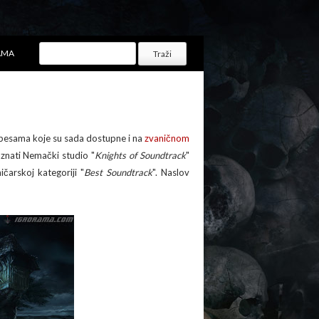
AMA
 pesama koje su sada dostupne i na
zvaničnom
oznati Nemački studio "
Knights of Soundtrack
"
čarskoj kategoriji "
Best Soundtrack
". Naslov