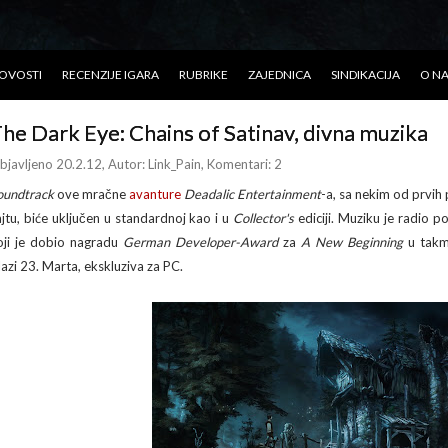
OVOSTI
RECENZIJE IGARA
RUBRIKE
ZAJEDNICA
SINDIKACIJA
O N
he Dark Eye: Chains of Satinav, divna muzika
bjavljeno 20.2.12
, Autor:
Link_Pain
, Komentari: 2
oundtrack
ove mračne
avanture
Deadalic Entertainment
-a, sa nekim od prvih
ajtu, biće uključen u standardnoj kao i u
Collector's
ediciji. Muziku je radio p
oji je dobio nagradu
German Developer-Award
za
A New Beginning
u takmi
zlazi 23. Marta, ekskluziva za PC.