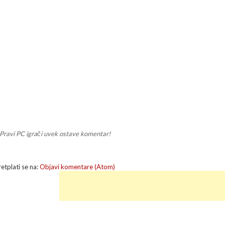
Pravi PC igrači uvek ostave komentar!
retplati se na:
Objavi komentare (Atom)