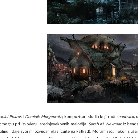
aniel Pharos
i
Dominik Morgenroth
, kompozitori studia koji radi
sountrack
, 
omognu pri izvođenju srednjevekovnih melodija.
Sarah M. Newman
iz bend
iolinu i daje svoj milozvučan glas (čujte ga katkad). Moram reći, nakon sluš