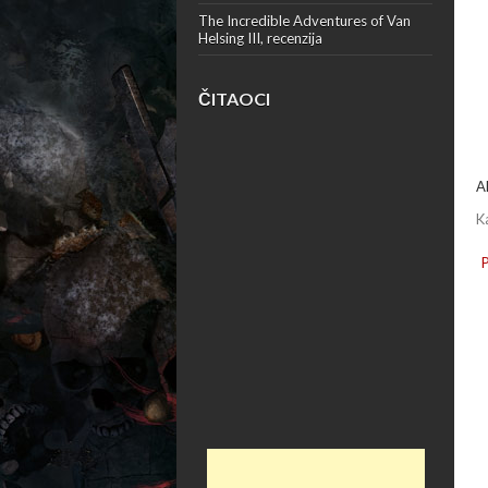
The Incredible Adventures of Van
Helsing III, recenzija
ČITAOCI
A
K