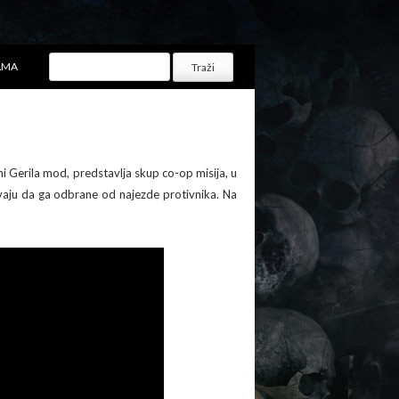
AMA
i Gerila mod, predstavlja skup co-op misija, u
šavaju da ga odbrane od najezde protivnika. Na