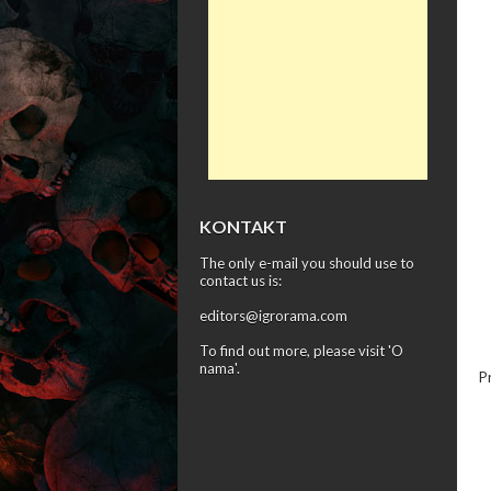
KONTAKT
The only e-mail you should use to
contact us is:
editors@igrorama.com
To find out more, please visit '
O
nama
'.
P