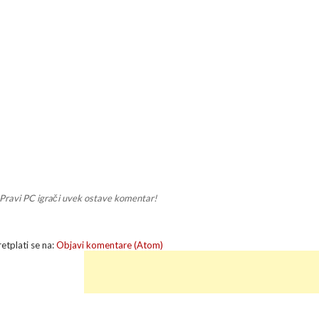
Pravi PC igrači uvek ostave komentar!
retplati se na:
Objavi komentare (Atom)