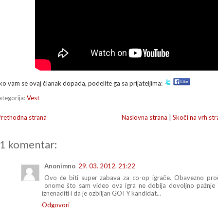
ko vam se ovaj članak dopada, podelite ga sa prijateljima:
ategorija:
Vest
Prethodna strana
Naslovna strana
|
Skoči na vrh str
1 komentar:
Anonimno
29. 03. 2012. 21:22
Ovo će biti super zabava za co-op igrače. Obavezno proč
onome što sam video ova igra ne dobija dovoljno pažnje 
iznenaditi i da je ozbiljan GOTY kandidat...
Odgovori