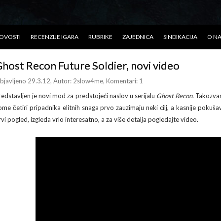
OVOSTI
RECENZIJE IGARA
RUBRIKE
ZAJEDNICA
SINDIKACIJA
O N
host Recon Future Soldier, novi video
bjavljeno 29.3.12
, Autor:
2slow4me
, Komentari: 1
redstavljen je novi mod za predstojeći naslov u serijalu
Ghost Recon
. Takozvan
ome četiri pripadnika elitnih snaga prvo zauzimaju neki cilj, a kasnije poku
rvi pogled, izgleda vrlo interesatno, a za više detalja pogledajte video.