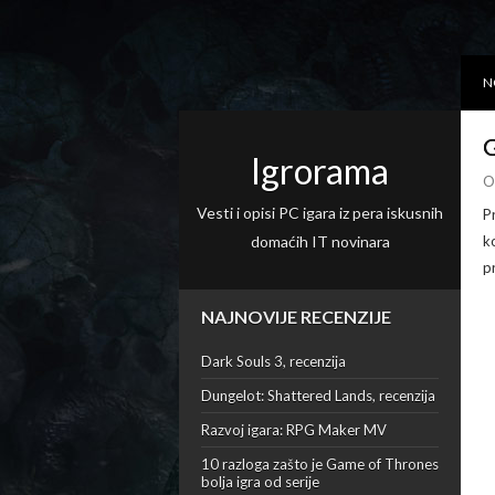
N
G
Igrorama
O
Vesti i opisi PC igara iz pera iskusnih
P
domaćih IT novinara
k
p
NAJNOVIJE RECENZIJE
Dark Souls 3, recenzija
Dungelot: Shattered Lands, recenzija
Razvoj igara: RPG Maker MV
10 razloga zašto je Game of Thrones
bolja igra od serije