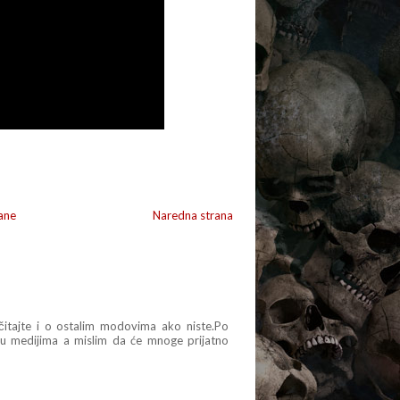
ane
Naredna strana
itajte i o ostalim modovima ako niste.Po
u medijima a mislim da će mnoge prijatno