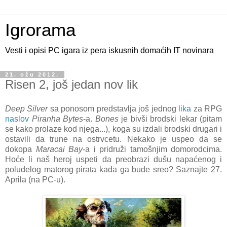
Igrorama
Vesti i opisi PC igara iz pera iskusnih domaćih IT novinara
21. ožu 2012.
Risen 2, još jedan nov lik
Deep Silver
sa ponosom predstavlja još jednog
lika
za RPG
naslov
Piranha Bytes
-a.
Bones
je bivši brodski lekar (pitam
se kako prolaze kod njega...), koga su izdali brodski drugari i
ostavili da trune na ostrvcetu. Nekako je uspeo da se
dokopa
Maracai Bay
-a i pridruži tamošnjim domorodcima.
Hoće li naš heroj uspeti da preobrazi dušu napaćenog i
poludelog matorog pirata kada ga bude sreo? Saznajte 27.
Aprila (na PC-u).