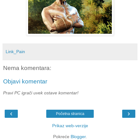
Link_Pain
Nema komentara:
Objavi komentar
Pravi PC igrači uvek ostave komentar!
‹
›
Početna stranica
Prikaz web-verzije
Pokreće
Blogger
.