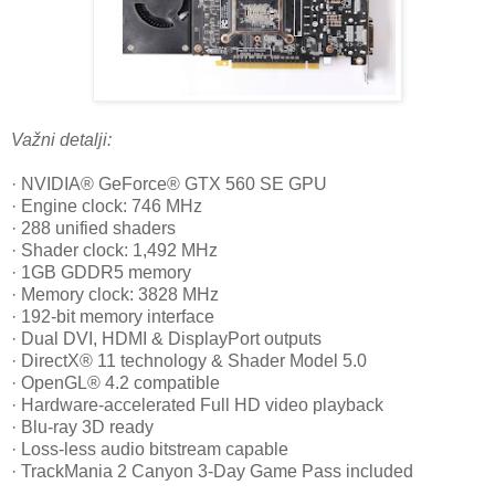
Važni detalji:
· NVIDIA® GeForce® GTX 560 SE GPU
· Engine clock: 746 MHz
· 288 unified shaders
· Shader clock: 1,492 MHz
· 1GB GDDR5 memory
· Memory clock: 3828 MHz
· 192-bit memory interface
· Dual DVI, HDMI & DisplayPort outputs
· DirectX® 11 technology & Shader Model 5.0
· OpenGL® 4.2 compatible
· Hardware-accelerated Full HD video playback
· Blu-ray 3D ready
· Loss-less audio bitstream capable
· TrackMania 2 Canyon 3-Day Game Pass included