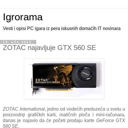
Igrorama
Vesti i opisi PC igara iz pera iskusnih domaćih IT novinara
14. ožu 2012.
ZOTAC najavljuje GTX 560 SE
ZOTAC International
, jedno od vodećih preduzeća u svetu u
proizvodnji grafičkih karti, matičnih ploča i mini-računara,
danas je najavio da će početi prodaju karte
GeForce GTX
560 SE
.