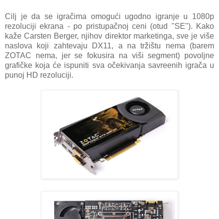
Cilj je da se igračima omogući ugodno igranje u 1080p
rezoluciji ekrana - po pristupačnoj ceni (otud "SE"). Kako
kaže Carsten Berger, njihov direktor marketinga, sve je više
naslova koji zahtevaju DX11, a na tržištu nema (barem
ZOTAC nema, jer se fokusira na viši segment) povoljne
grafičke koja će ispuniti sva očekivanja savreenih igrača u
punoj HD rezoluciji.