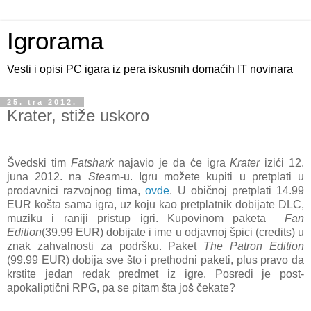
Igrorama
Vesti i opisi PC igara iz pera iskusnih domaćih IT novinara
25. tra 2012.
Krater, stiže uskoro
Švedski tim
Fatshark
najavio je da će igra
Krater
izići 12.
juna 2012. na
Stea
m-u. Igru možete kupiti u pretplati u
prodavnici razvojnog tima,
ovde
. U običnoj pretplati 14.99
EUR košta sama igra, uz koju kao pretplatnik dobijate DLC,
muziku i raniji pristup igri. Kupovinom paketa
Fan
Edition
(39.99 EUR) dobijate i ime u odjavnoj špici (credits) u
znak zahvalnosti za podršku. Paket
The Patron Edition
(99.99 EUR) dobija sve što i prethodni paketi, plus pravo da
krstite jedan redak predmet iz igre. Posredi je post-
apokaliptični RPG, pa se pitam šta još čekate?