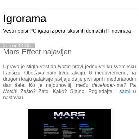
Igrorama
Vesti i opisi PC igara iz pera iskusnih domaćih IT novinara
1. tra 2012.
Mars Effect najavljen
Upravo je stigla vest da
Notch
pravi jednu veliku svemirsku
franšizu. Obećava nam trvdu akciju. U međuvremenu, na
drugom kraju galaksije javljaju da je prvi april i međunarodni
dan šale. Ko je najduhovitiji među
developer
-ima? Pa
Notch
! Zašto? Zato. Kako? Sjajno. Pogledajte i
sami
u
nastavku.