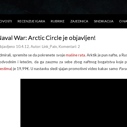
OVOSTI
RECENZIJE IGARA
RUBRIKE
ZAJEDNICA
SINDIKACIJA
O N
aval War: Arctic Circle je objavljen!
bjavljeno 10.4.12
, Autor:
Link_Pain
, Komentari: 2
dmirali, spremite se da pokrenete svoje
mašine
rata
. Arktik je pun nafte, a R
odvodnim i letećim, da ga zauzmu za sebe zbog naftnog bogatstva koje 
estima
) je 19,99€. U nastavku sledi sjajan promotivni video kakav samo
Para