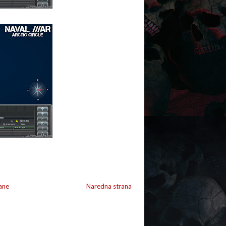
ane
Naredna strana