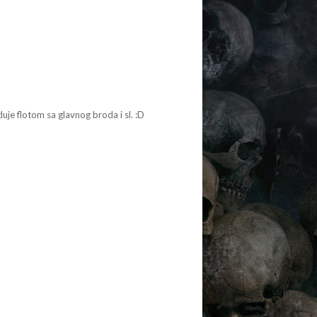
uje flotom sa glavnog broda i sl. :D