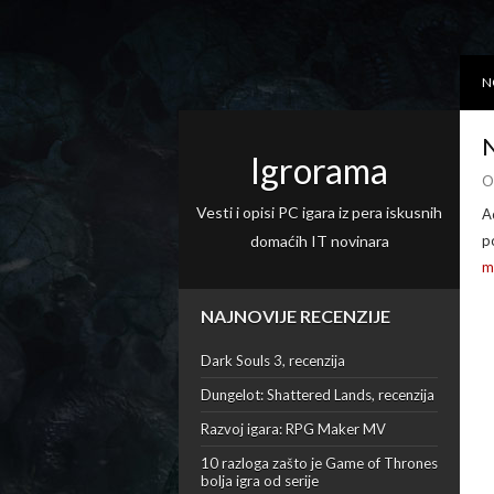
N
N
Igrorama
O
Vesti i opisi PC igara iz pera iskusnih
A
domaćih IT novinara
p
m
NAJNOVIJE RECENZIJE
Dark Souls 3, recenzija
Dungelot: Shattered Lands, recenzija
Razvoj igara: RPG Maker MV
10 razloga zašto je Game of Thrones
bolja igra od serije