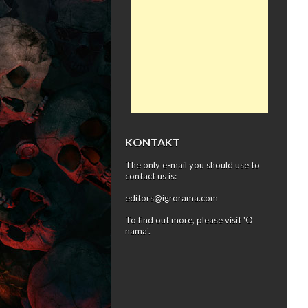
KONTAKT
The only e-mail you should use to
contact us is:
editors@igrorama.com
To find out more, please visit '
O
nama
'.