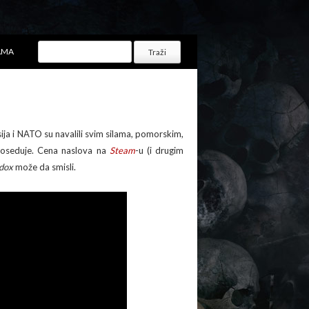
AMA
usija i NATO su navalili svim silama, pomorskim,
poseduje. Cena naslova na
Steam
-u (i drugim
dox
može da smisli.