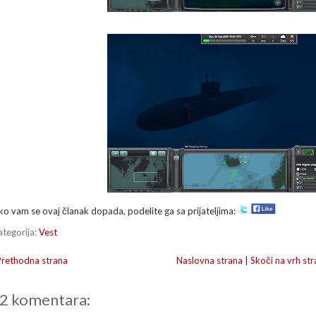
ko vam se ovaj članak dopada, podelite ga sa prijateljima:
ategorija:
Vest
Prethodna strana
Naslovna strana
|
Skoči na vrh str
2 komentara: