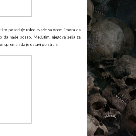
ve što poseduje usled svađe sa ocem i mora da
eo da nađe posao. Međutim, njegova želja za
on spreman da je ostavi po strani.