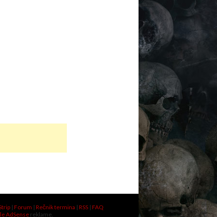
Strip
|
Forum
|
Rečnik termina
|
RSS
|
FAQ
le AdSense
reklame.