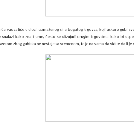
riča vas zatiče u ulozi razmaženog sina bogatog trgovca, koji uskoro gubi s
e snalazi kako zna i ume, često se ulizujući drugim trgovcima kako bi usp
svetom zbog gubitka ne nestaje sa vremenom, te je na vama da vidite da li je 