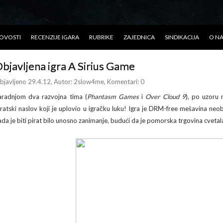
OVOSTI
RECENZIJE IGARA
RUBRIKE
ZAJEDNICA
SINDIKACIJA
O N
bjavljena igra A Sirius Game
bjavljeno 29.4.12
, Autor:
2slow4me
, Komentari: 0
aradnjom dva razvojna tima (
Phantasm Games
i
Over Cloud 9
), po uzoru
iratski naslov koji je uplovio u igračku luku! Igra je DRM-free mešavina n
ada je biti pirat bilo unosno zanimanje, budući da je pomorska trgovina cvetal