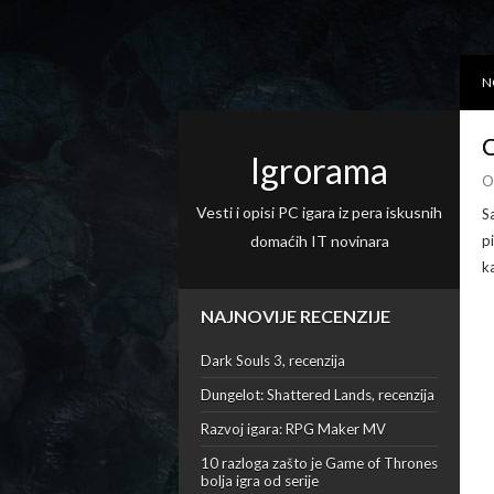
N
O
Igrorama
O
Vesti i opisi PC igara iz pera iskusnih
S
domaćih IT novinara
p
k
NAJNOVIJE RECENZIJE
Dark Souls 3, recenzija
Dungelot: Shattered Lands, recenzija
Razvoj igara: RPG Maker MV
10 razloga zašto je Game of Thrones
bolja igra od serije