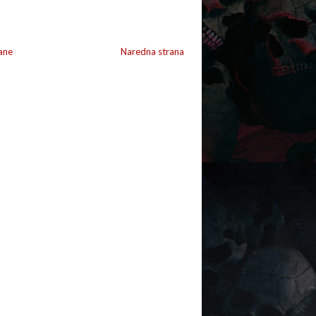
ane
Naredna strana