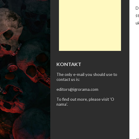
D
š
u
KONTAKT
The only e-mail you should use to
contact us is:
editors@igrorama.com
To find out more, please visit '
O
nama
'.