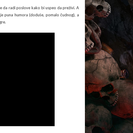
je da radi poslove kako bi uspeo da preživi. A
ra je puna humora (doduše, pomalo čudnog), a
gre.