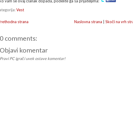
ko vam se ovaj članak dopada, podelite ga sa prijateljima:
ategorija:
Vest
Prethodna strana
Naslovna strana
|
Skoči na vrh str
0 comments:
Objavi komentar
Pravi PC igrači uvek ostave komentar!