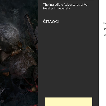
The Incredible Adventures of Van
Helsing III, recenzija
ČITAOCI
P
s
o