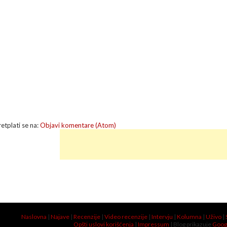
retplati se na:
Objavi komentare (Atom)
Naslovna
|
Najave
|
Recenzije
|
Video recenzije
|
Intervju
|
Kolumna
|
Uživo
|
Opšti uslovi korišćenja
|
Impressum
| Blog prikazuje
Goog