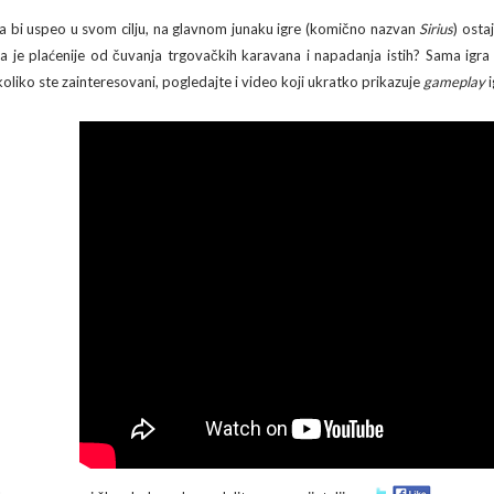
a bi uspeo u svom cilju, na glavnom junaku igre (komično nazvan
Sirius
) osta
ta je plaćenije od čuvanja trgovačkih karavana i napadanja istih? Sama ig
koliko ste zainteresovani, pogledajte i video koji ukratko prikazuje
gameplay
i