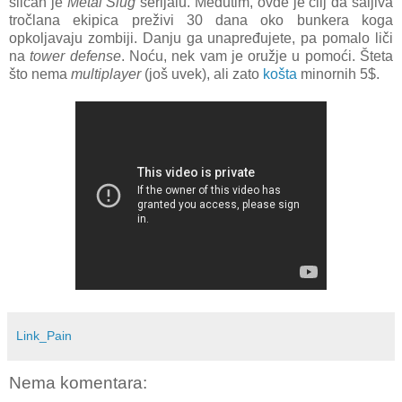
sličan je
Metal Slug
serijalu. Međutim, ovde je cilj da šaljiva
tročlana ekipica preživi 30 dana oko bunkera koga
opkoljavaju zombiji. Danju ga unapređujete, pa pomalo liči
na
tower defense
. Noću, nek vam je oružje u pomoći. Šteta
što nema
multiplayer
(još uvek), ali zato
ko
šta
minornih 5$.
Link_Pain
Nema komentara: