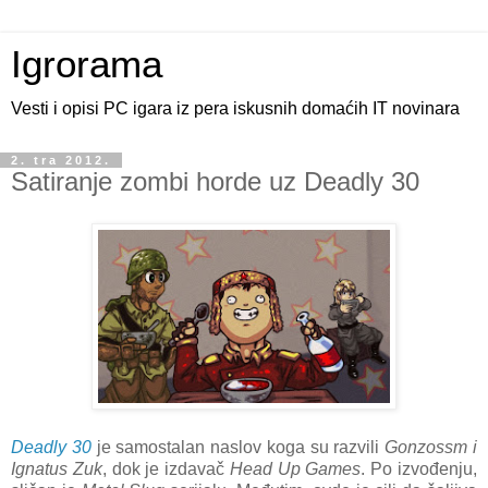
Igrorama
Vesti i opisi PC igara iz pera iskusnih domaćih IT novinara
2. tra 2012.
Satiranje zombi horde uz Deadly 30
Deadly 30
je samostalan naslov koga su razvili
Gonzossm i
Ignatus Zuk
, dok je izdavač
Head Up Games
. Po izvođenju,