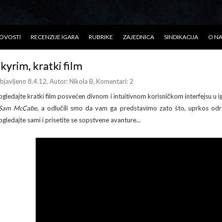
OVOSTI
RECENZIJE IGARA
RUBRIKE
ZAJEDNICA
SINDIKACIJA
O N
kyrim, kratki film
bjavljeno 8.4.12
, Autor:
Nikola B
, Komentari: 2
ogledajte kratki film posvećen divnom i intuitivnom korisničkom interfejsu u i
Sam McCabe
, a odlučili smo da vam ga predstavimo zato što, uprkos od
ogledajte sami i prisetite se sopstvene avanture...