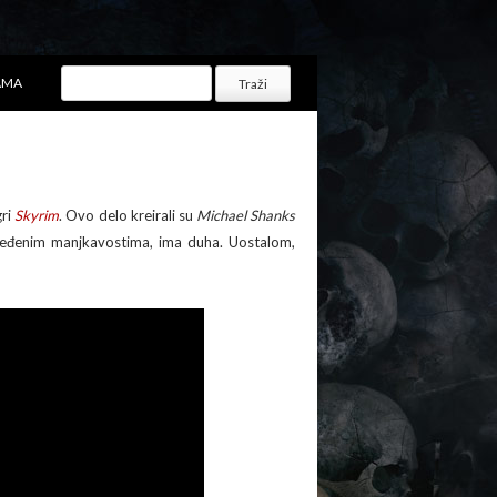
AMA
gri
Skyrim
. Ovo delo kreirali su
Michael Shanks
ređenim manjkavostima, ima duha. Uostalom,