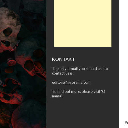
KONTAKT
The only e-mail you should use to
contact us is:
editors@igrorama.com
To find out more, please visit '
O
nama
'.
P