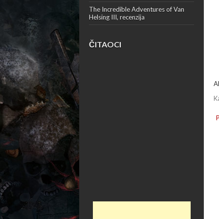
The Incredible Adventures of Van
Helsing III, recenzija
ČITAOCI
A
K