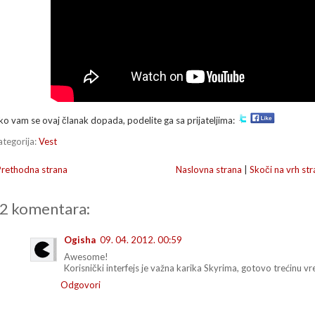
ko vam se ovaj članak dopada, podelite ga sa prijateljima:
ategorija:
Vest
Prethodna strana
Naslovna strana
|
Skoči na vrh str
2 komentara:
Ogisha
09. 04. 2012. 00:59
Awesome!
Korisnički interfejs je važna karika Skyrima, gotovo trećinu v
Odgovori