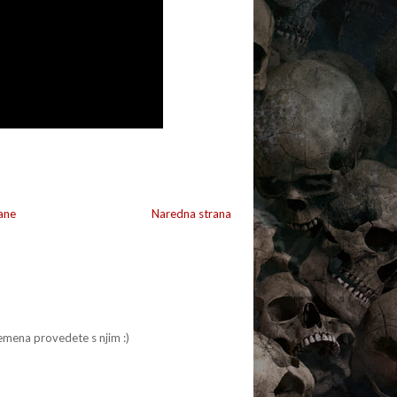
ane
Naredna strana
remena provedete s njim :)