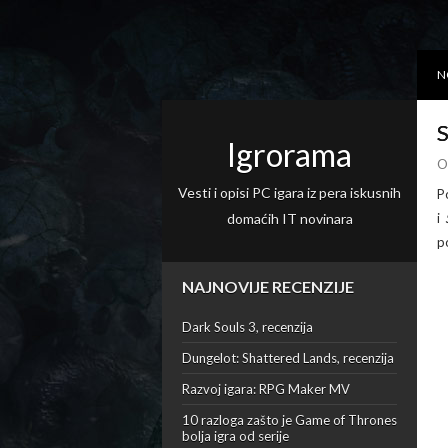
N
S
Igrorama
O
Vesti i opisi PC igara iz pera iskusnih
P
domaćih IT novinara
i
p
NAJNOVIJE RECENZIJE
Dark Souls 3, recenzija
Dungelot: Shattered Lands, recenzija
Razvoj igara: RPG Maker MV
10 razloga zašto je Game of Thrones
bolja igra od serije