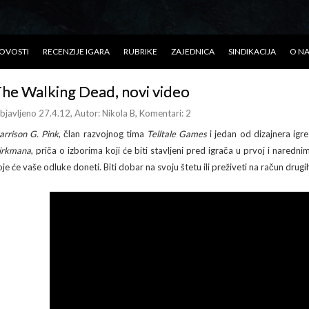
OVOSTI
RECENZIJE IGARA
RUBRIKE
ZAJEDNICA
SINDIKACIJA
O N
he Walking Dead, novi video
bjavljeno 27.4.12
, Autor:
Nikola B
, Komentari: 2
arrison G. Pink
, član razvojnog tima
Telltale Games
i jedan od dizajnera igr
irkmana
, priča o izborima koji će biti stavljeni pred igrača u prvoj i nare
oje će vaše odluke doneti. Biti dobar na svoju štetu ili preživeti na račun drugi