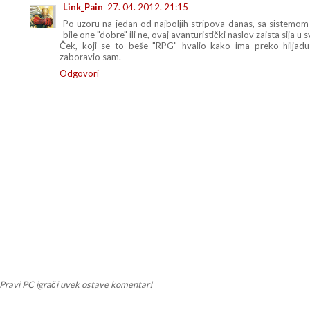
Link_Pain
27. 04. 2012. 21:15
Po uzoru na jedan od najboljih stripova danas, sa sistemo
bile one "dobre" ili ne, ovaj avanturistički naslov zaista sija 
Ček, koji se to beše "RPG" hvalio kako ima preko hiljadu ra
zaboravio sam.
Odgovori
Pravi PC igrači uvek ostave komentar!