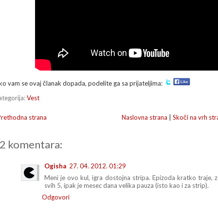
ko vam se ovaj članak dopada, podelite ga sa prijateljima:
ategorija:
Vest
Prethodna strana
Naslovna strana
|
Skoči na vrh str
2 komentara:
Ogisha
27. 04. 2012. 01:29
Meni je ovo kul, igra dostojna stripa. Epizoda kratko traje, 
svih 5, ipak je mesec dana velika pauza (isto kao i za strip).
Odgovori