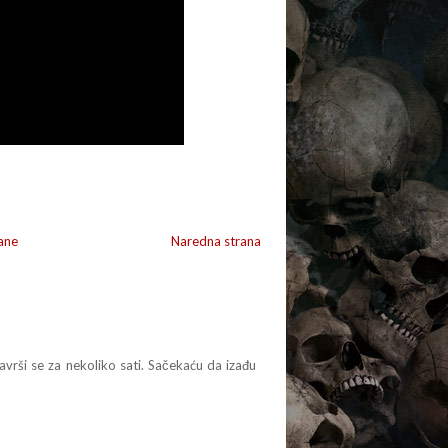
ane
Naredna strana
završi se za nekoliko sati. Sačekaću da izađu