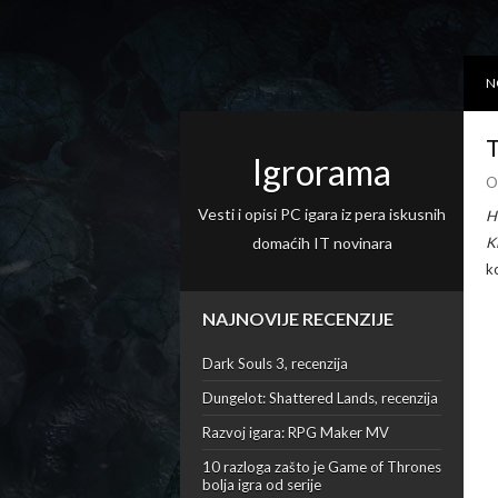
N
T
Igrorama
O
Vesti i opisi PC igara iz pera iskusnih
H
domaćih IT novinara
K
k
NAJNOVIJE RECENZIJE
Dark Souls 3, recenzija
Dungelot: Shattered Lands, recenzija
Razvoj igara: RPG Maker MV
10 razloga zašto je Game of Thrones
bolja igra od serije