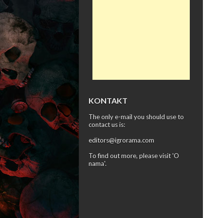
KONTAKT
The only e-mail you should use to
contact us is:
editors@igrorama.com
To find out more, please visit '
O
nama
'.