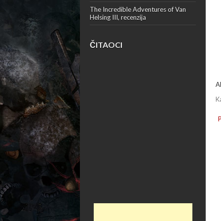
The Incredible Adventures of Van
Helsing III, recenzija
ČITAOCI
A
K