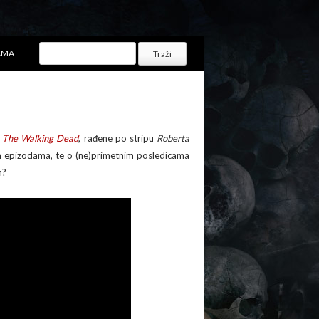
AMA
e
The Walking Dead
, rađene po stripu
Roberta
dnim epizodama, te o (ne)primetnim posledicama
h?