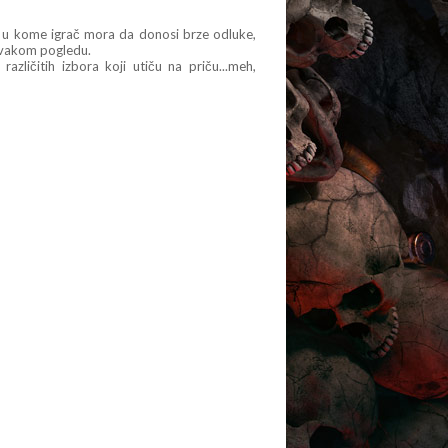
m u kome igrač mora da donosi brze odluke,
u svakom pogledu.
zličitih izbora koji utiču na priču...meh,