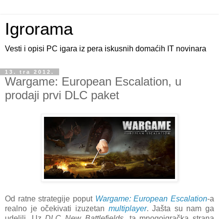
Igrorama
Vesti i opisi PC igara iz pera iskusnih domaćih IT novinara
13. tra 2012.
Wargame: European Escalation, u
prodaji prvi DLC paket
Od ratne strategije poput
Wargame: European Escalation
-a
realno je očekivati izuzetan
multiplayer
. Jašta su nam ga
udelili. Uz
DLC
New Battlefields
, ta mnogoigračka strana