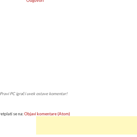
Odgovori
Pravi PC igrači uvek ostave komentar!
retplati se na:
Objavi komentare (Atom)