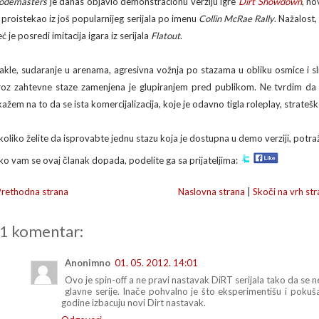
odemasters
je danas objavio demonstracionu verziju igre
Dirt Showdown
, no
e proistekao iz još popularnijeg serijala po imenu
Collin McRae Rally
. Nažalost
ć je posredi imitacija igara iz serijala
Flatout
.
akle, sudaranje u arenama, agresivna vožnja po stazama u obliku osmice i s
roz zahtevne staze zamenjena je glupiranjem pred publikom. Ne tvrdim da
ažem na to da se ista komercijalizacija, koje je odavno tigla roleplay, strateške i
koliko želite da isprovabte jednu stazu koja je dostupna u demo verziji, potraž
ko vam se ovaj članak dopada, podelite ga sa prijateljima:
Prethodna strana
Naslovna strana
|
Skoči na vrh str
1 komentar:
Anonimno
01. 05. 2012. 14:01
Ovo je spin-off a ne pravi nastavak DiRT serijala tako da se ne
glavne serije. Inače pohvalno je što eksperimentišu i poku
godine izbacuju novi Dirt nastavak.