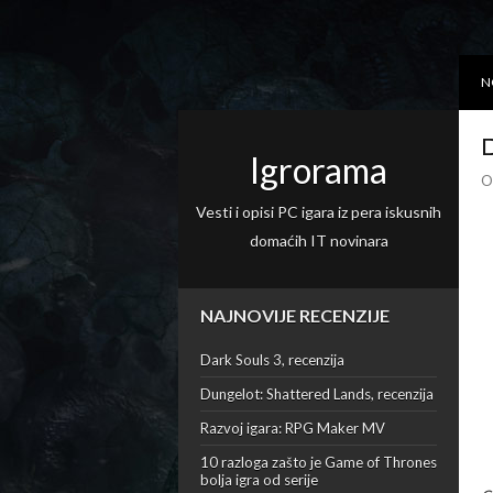
N
D
Igrorama
O
Vesti i opisi PC igara iz pera iskusnih
domaćih IT novinara
NAJNOVIJE RECENZIJE
Dark Souls 3, recenzija
Dungelot: Shattered Lands, recenzija
Razvoj igara: RPG Maker MV
10 razloga zašto je Game of Thrones
bolja igra od serije