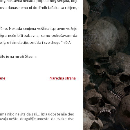
vog nastavka nekada popularnog serijala, koji
, ovo danas nema ni dodirnih tačaka sa relijem,
lično. Nekada cenjena veština ispravne vožnje
 igra neće biti zabavna, samo pokušavam da
gre i simulacije, pritisla i sve druge "niše".
ite je na mreži Steam.
ane
Naredna strana
ma niko na šta da žali... Igra uopšte nije deo
šavaju nešto drugačije umesto da svake dve