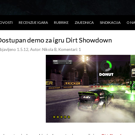
OVOSTI
RECENZIJE IGARA
RUBRIKE
ZAJEDNICA
SINDIKACIJA
O N
ostupan demo za igru Dirt Showdown
bjavljeno 1.5.12
, Autor:
Nikola B
, Komentari: 1