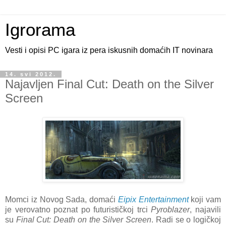
Igrorama
Vesti i opisi PC igara iz pera iskusnih domaćih IT novinara
14. svi 2012.
Najavljen Final Cut: Death on the Silver
Screen
Momci iz Novog Sada, domaći
Eipix Entertainment
koji vam
je verovatno poznat po futurističkoj trci
Pyroblazer
, najavili
su
Final Cut: Death on the Silver Screen
. Radi se o logičkoj