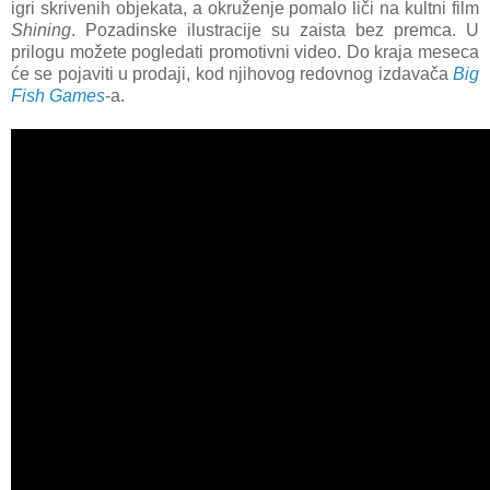
igri skrivenih objekata, a okruženje pomalo liči na kultni film
Shining
. Pozadinske ilustracije su zaista bez premca. U
prilogu možete pogledati promotivni video. Do kraja meseca
će se pojaviti u prodaji, kod njihovog redovnog izdavača
Big
Fish Games
-a.