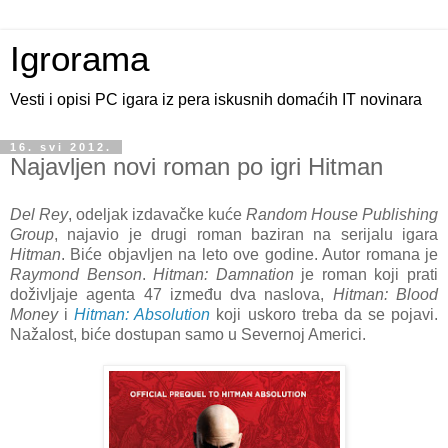
Igrorama
Vesti i opisi PC igara iz pera iskusnih domaćih IT novinara
16. svi 2012.
Najavljen novi roman po igri Hitman
Del Rey
, odeljak izdavačke kuće
Random House Publishing
Group
, najavio je drugi roman baziran na serijalu igara
Hitman
. Biće objavljen na leto ove godine. Autor romana je
Raymond Benson
.
Hitman: Damnation
je roman koji prati
doživljaje agenta 47 između dva naslova,
Hitman: Blood
Money
i
Hitman:
Absolution
koji uskoro treba da se pojavi.
Nažalost, biće dostupan samo u Severnoj Americi.