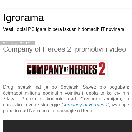
Igrorama
Vesti i opisi PC igara iz pera iskusnih domaćih IT novinara
30. lip 2012.
Company of Heroes 2, promotivni video
Drugi svetski rat je po Sovjetski Savez bio poguban;
četrnaest miliona poginulih vojnika i upola toliko civilnih
žrtava. Preuzmite kontrolu nad Crvenom armijom, u
nastavku čuvene strategije
Company of Heroes 2
, izvojujte
pobedu nad Nemcima i umarširajte u Berlin!