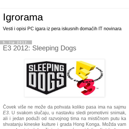
Igrorama
Vesti i opisi PC igara iz pera iskusnih domaćih IT novinara
5. lip 2012.
E3 2012: Sleeping Dogs
Čovek više ne može da pohvata koliko pasa ima na sajmu
E3
. U svakom slučaju, u nastavku sledi promotivni snimak,
ali i jedan poduži od razvojnog tima na mističnom putu ka
shvatanju kineske kulture i grada Hong Konga. Možda vam