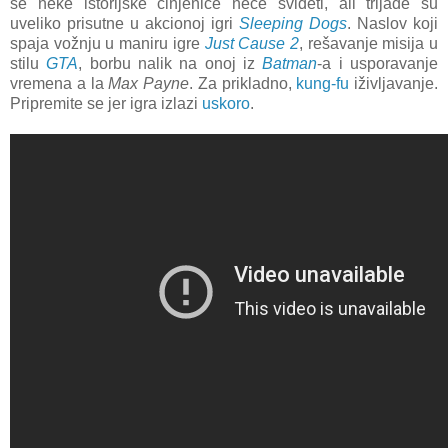
se neke istorijske činjenice neće svideti, ali trijade su
uveliko prisutne u akcionoj igri
Sleeping Dogs
. Naslov koji
spaja vožnju u maniru igre
Just Cause 2
, rešavanje misija u
stilu
GTA
, borbu nalik na onoj iz
Batman
-a i usporavanje
vremena a la
Max Payne
. Za prikladno,
kung-fu
iživljavanje.
Pripremite se jer igra izlazi
uskoro
.