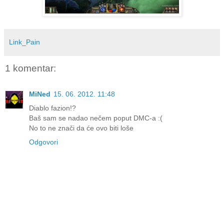
Link_Pain
1 komentar:
MiNed
15. 06. 2012. 11:48
Diablo fazion!?
Baš sam se nadao nečem poput DMC-a :(
No to ne znači da će ovo biti loše
Odgovori