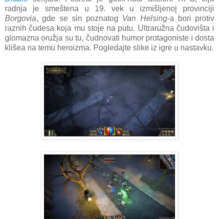
radnja je smeštena u 19. vek u izmišljenoj provinciji
Borgovia
, gde se sin poznatog
Van Helsing
-a bori protiv
raznih čudesa koja mu stoje na putu. Ultraružna čudovišta i
glomazna oružja su tu, čudnovati humor protagoniste i dosta
klišea na temu heroizma. Pogledajte slike iz igre u nastavku.