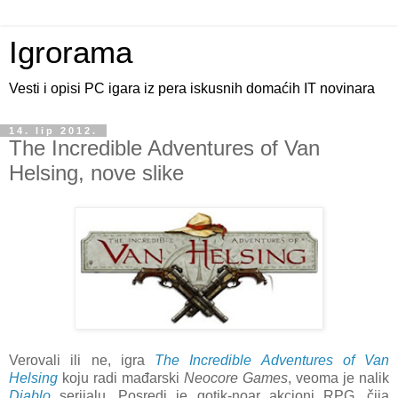
Igrorama
Vesti i opisi PC igara iz pera iskusnih domaćih IT novinara
14. lip 2012.
The Incredible Adventures of Van
Helsing, nove slike
Verovali ili ne, igra
The Incredible Adventures
of Van
Helsing
koju radi mađarski
Neocore Games
, veoma je nalik
Diablo
serijalu. Posredi je gotik-noar akcioni RPG, čija