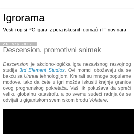
Igrorama
Vesti i opisi PC igara iz pera iskusnih domaćih IT novinara
24. srp 2012.
Descension, promotivni snimak
Descension
je akciono-logička igra nezavisnog razvojnog
studija
3rd Element Studios
. Ovi momci obožavaju da se
bakću sa
Unreal
tehnologijom. Kreirali su mnoge popularne
modove, tako da ćete u igri možda iskusiti krajnje granice
ovog programskog pokretača. Vaš lik pokušava da spreči
veliku globalnu katastrofu, a po svemu sudeći radnja će se
odvijati u gigantskom svemirskom brodu
Volatere
.