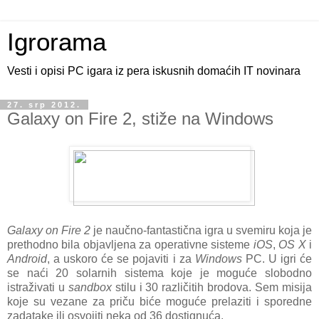
Igrorama
Vesti i opisi PC igara iz pera iskusnih domaćih IT novinara
27. srp 2012.
Galaxy on Fire 2, stiže na Windows
Galaxy on Fire 2
je naučno-fantastična igra u svemiru koja je
prethodno bila objavljena za operativne sisteme
iOS
,
OS X
i
Android
, a uskoro će se pojaviti i za
Windows
PC. U igri će
se naći 20 solarnih sistema koje je moguće slobodno
istraživati u
sandbox
stilu i 30 različitih brodova. Sem misija
koje su vezane za priču biće moguće prelaziti i sporedne
zadatake ili osvojiti neka od 36 dostignuća.