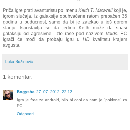
Priča igre prati avanturistu po imenu
Keith T. Maxwell
koji je,
igrom slučaja, iz galaksije obuhvaćene ratom prebačen 35
godina u budućnost, samo da bi je zatekao u još gorem
stanju. Ispostavlja se da jedino Keith može da spasi
galaksiju od agresivne i zle rase pod nazivom
Voids
. PC
igrači će moći da probaju igru u
HD
kvalitetu krajem
avgusta.
Luka Božinović
1 komentar:
Bogysha
27. 07. 2012. 22:12
Igra je free za android, bilo bi cool da nam je "poklone" za
PC.
Odgovori