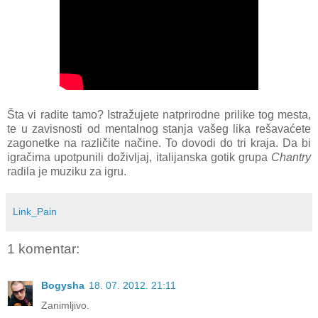
Šta vi radite tamo? Istražujete natprirodne prilike tog mesta,
te u zavisnosti od mentalnog stanja vašeg lika rešavaćete
zagonetke na različite načine. To dovodi do tri kraja. Da bi
igračima upotpunili doživljaj, italijanska gotik grupa
Chantry
radila je muziku za igru.
Link_Pain
1 komentar:
Bogysha
18. 07. 2012. 21:11
Zanimljivo.