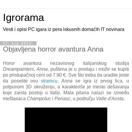
Igrorama
Vesti i opisi PC igara iz pera iskusnih domaćih IT novinara
17. srp 2012.
Objavljena horror avantura Anna
Horor avantura nezavisnog italijanskog studija
Dreampainters
,
Anna
, puštena je u prodaju i može se kupiti
po pristupačnoj ceni od 7.90 €. Sve što treba da uradite jeste
da posetite ovu
stranicu
.
Anna
se igra iz prvog lica, u
potpunom 3D okruženju, a karakteriše je mesto dešavanja
koje zaista postoji u Italiji. Mala pilana nalazi se između
meštasaca
Champoluc
i
Periasc
, u području
Valle d'Aosta
.