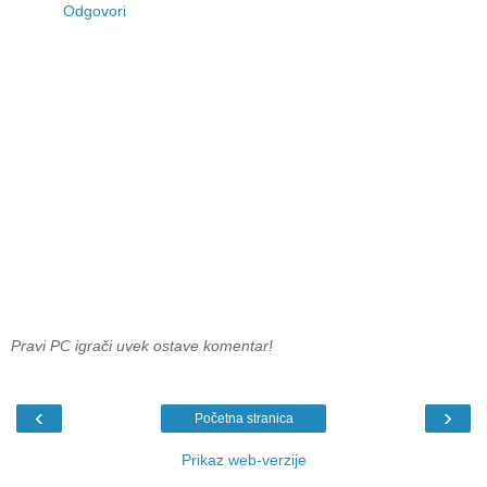
Odgovori
Pravi PC igrači uvek ostave komentar!
‹
›
Početna stranica
Prikaz web-verzije