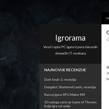
N
O
Igrorama
O
Vesti i opisi PC igara iz pera iskusnih
domaćih IT novinara
B
NAJNOVIJE RECENZIJE
J
m
Dark Souls 3, recenzija
Dungelot: Shattered Lands, recenzija
Razvoj igara: RPG Maker MV
10 razloga zašto je Game of Thrones
bolja igra od serije