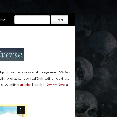
AMA
 objavio samostalni švedski programer
Mårten
i broj zagonetki različitih težina. Klavirska
i sa zvanične
stranice
ili preko
GamersGate
-a.