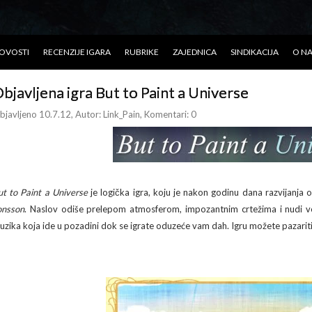
OVOSTI
RECENZIJE IGARA
RUBRIKE
ZAJEDNICA
SINDIKACIJA
O N
bjavljena igra But to Paint a Universe
bjavljeno 10.7.12
, Autor:
Link_Pain
, Komentari: 0
ut to Paint a Universe
je logička igra, koju je nakon godinu dana razvijanja
onsson
. Naslov odiše prelepom atmosferom, impozantnim crtežima i nudi velik
uzika koja ide u pozadini dok se igrate oduzeće vam dah. Igru možete pazarit