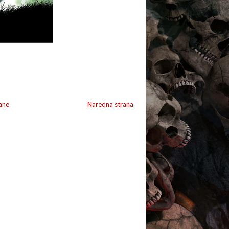
ane
Naredna strana