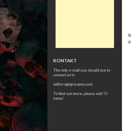
I
d
KONTAKT
The only e-mail you should use to
contact us is:
editors@igrorama.com
To find out more, please visit '
O
nama
'.