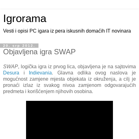
Igrorama
Vesti i opisi PC igara iz pera iskusnih domaćih IT novinara
20. srp 2012.
Objavljena igra SWAP
SWAP
, logička igra iz prvog lica, objavljena je na sajtovima
Desura
i
Indievania
. Glavna odlika ovog naslova je
mogućnost zamjene mjesta objekata iz okruženja, a cilj je
pronaći izlaz iz svakog nivoa zamjenom odgovarajućih
predmeta i korišćenjem njihovih osobina.