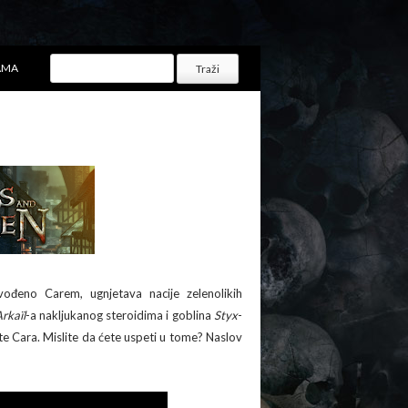
AMA
đeno Carem, ugnjetava nacije zelenolikih
rkaïl
-a nakljukanog steroidima i goblina
Styx
-
ijete Cara. Mislite da ćete uspeti u tome? Naslov