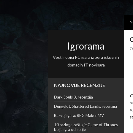
N
O
Igrorama
O
Vesti i opisi PC igara iz pera iskusnih
domaćih IT novinara
NAJNOVIJE RECENZIJE
C
Dark Souls 3, recenzija
h
Dungelot: Shattered Lands, recenzija
a,
Razvoj igara: RPG Maker MV
s
10 razloga zašto je Game of Thrones
bolja igra od serije