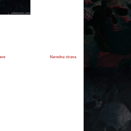
ane
Naredna strana