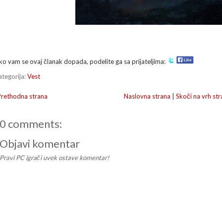
ko vam se ovaj članak dopada, podelite ga sa prijateljima:
ategorija:
Vest
Prethodna strana
Naslovna strana
|
Skoči na vrh str
0 comments:
Objavi komentar
Pravi PC igrači uvek ostave komentar!