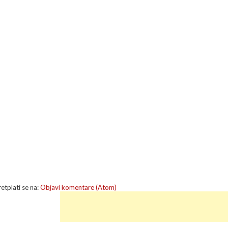
retplati se na:
Objavi komentare (Atom)