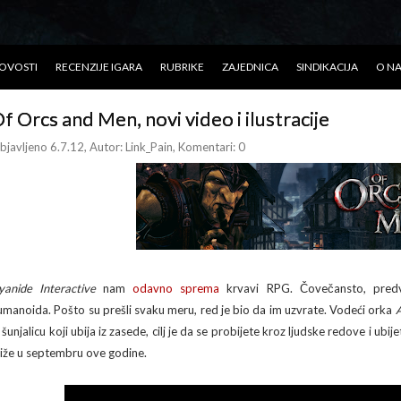
OVOSTI
RECENZIJE IGARA
RUBRIKE
ZAJEDNICA
SINDIKACIJA
O N
f Orcs and Men, novi video i ilustracije
bjavljeno 6.7.12
, Autor:
Link_Pain
, Komentari: 0
yanide Interactive
nam
odavno
sprema
krvavi RPG. Čovečansto, predvo
umanoida. Pošto su prešli svaku meru, red je bio da im uzvrate. Vodeći orka
A
 šunjalicu koji ubija iz zasede, cilj je da se probijete kroz ljudske redove i ub
tiže u septembru ove godine.