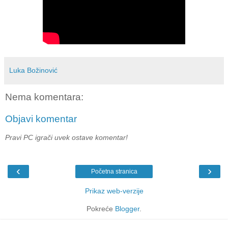
Luka Božinović
Nema komentara:
Objavi komentar
Pravi PC igrači uvek ostave komentar!
‹
›
Početna stranica
Prikaz web-verzije
Pokreće
Blogger
.