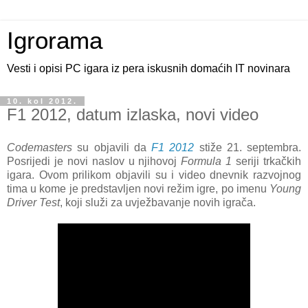
Igrorama
Vesti i opisi PC igara iz pera iskusnih domaćih IT novinara
10. kol 2012.
F1 2012, datum izlaska, novi video
Codemasters
su objavili da
F1 2012
stiže 21. septembra.
Posrijedi je novi naslov u njihovoj
Formula 1
seriji trkačkih
igara. Ovom prilikom objavili su i video dnevnik razvojnog
tima u kome je predstavljen novi režim igre, po imenu
Young
Driver Test
, koji služi za uvježbavanje novih igrača.