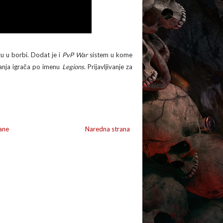
žu u borbi. Dodat je i
PvP War
sistem u kome
ivanja igrača po imenu
Legions
. Prijavljivanje za
ane
Naredna strana