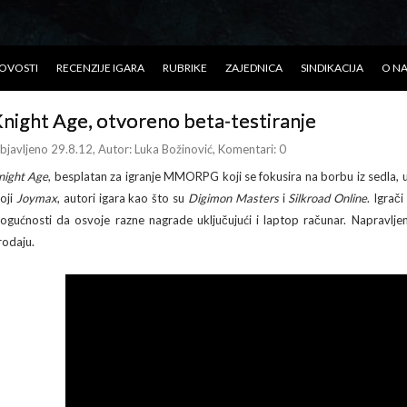
OVOSTI
RECENZIJE IGARA
RUBRIKE
ZAJEDNICA
SINDIKACIJA
O N
night Age, otvoreno beta-testiranje
bjavljeno 29.8.12
, Autor:
Luka Božinović
, Komentari: 0
night Age
, besplatan za igranje MMORPG koji se fokusira na borbu iz sedla, 
toji
Joymax
, autori igara kao što su
Digimon Masters
i
Silkroad Online
. Igrač
ogućnosti da osvoje razne nagrade uključujući i laptop računar. Napravljeni
rodaju.