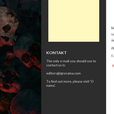
N
s
b
A
KONTAKT
K
The only e-mail you should use to
contact us is:
editors@igrorama.com
To find out more, please visit '
O
nama
'.