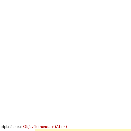
retplati se na:
Objavi komentare (Atom)