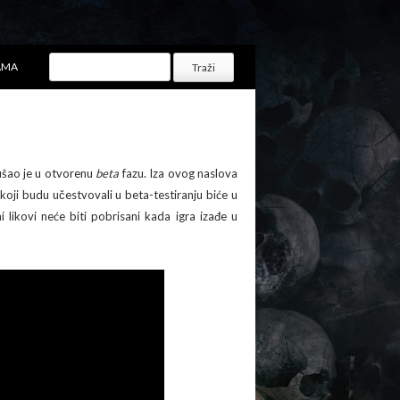
AMA
ušao je u otvorenu
beta
fazu. Iza ovog naslova
i koji budu učestvovali u beta-testiranju biće u
 likovi neće biti pobrisani kada igra izađe u