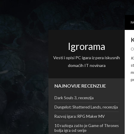
N
K
Igrorama
O
Vesti i opisi PC igara iz pera iskusnih
K
domaćih IT novinara
s
m
p
NAJNOVIJE RECENZIJE
Dark Souls 3, recenzija
Dungelot: Shattered Lands, recenzija
Razvoj igara: RPG Maker MV
10 razloga zašto je Game of Thrones
bolja igra od serije