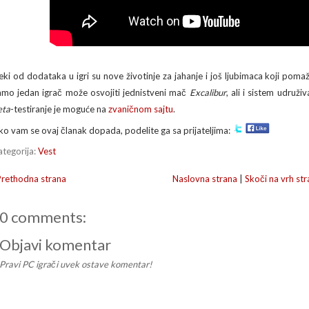
eki od dodataka u igri su nove životinje za jahanje i još ljubimaca koji poma
amo jedan igrač može osvojiti jednistveni mač
Excalibur
, ali i sistem udruž
eta
-testiranje je moguće na
zvaničnom sajtu
.
ko vam se ovaj članak dopada, podelite ga sa prijateljima:
ategorija:
Vest
Prethodna strana
Naslovna strana
|
Skoči na vrh str
0 comments:
Objavi komentar
Pravi PC igrači uvek ostave komentar!