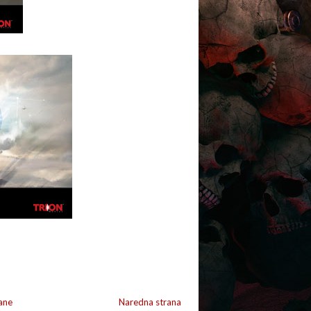
ane
Naredna strana