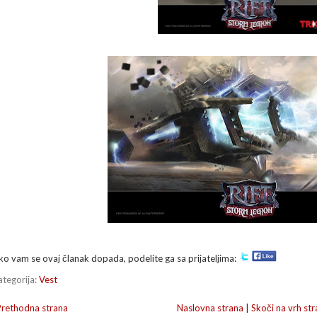
ko vam se ovaj članak dopada, podelite ga sa prijateljima:
ategorija:
Vest
Prethodna strana
Naslovna strana
|
Skoči na vrh str