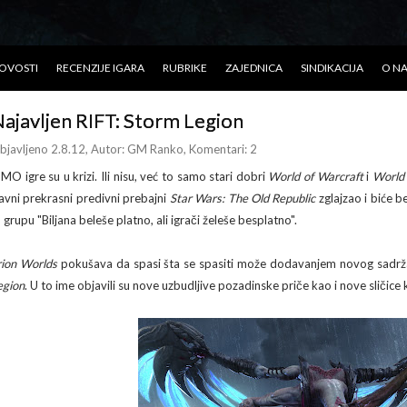
OVOSTI
RECENZIJE IGARA
RUBRIKE
ZAJEDNICA
SINDIKACIJA
O N
ajavljen RIFT: Storm Legion
bjavljeno 2.8.12
, Autor:
GM Ranko
, Komentari: 2
MO igre su u krizi. Ili nisu, već to samo stari dobri
World of Warcraft
i
World 
lavni prekrasni predivni prebajni
Star Wars: The Old Republic
zglajzao i biće b
 grupu "Biljana beleše platno, ali igrači želeše besplatno".
rion Worlds
pokušava da spasi šta se spasiti može dodavanjem novog sadržaj
egion
. U to ime objavili su nove uzbudljive pozadinske priče kao i nove sličic