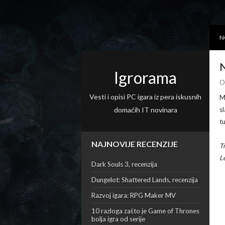
N
N
Igrorama
O
Vesti i opisi PC igara iz pera iskusnih
M
domaćih IT novinara
s
tu
NAJNOVIJE RECENZIJE
T
L
Dark Souls 3, recenzija
Dungelot: Shattered Lands, recenzija
Razvoj igara: RPG Maker MV
10 razloga zašto je Game of Thrones
bolja igra od serije