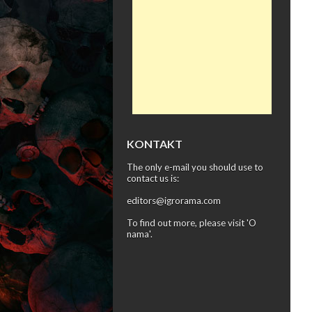
KONTAKT
The only e-mail you should use to
contact us is:
editors@igrorama.com
To find out more, please visit '
O
nama
'.