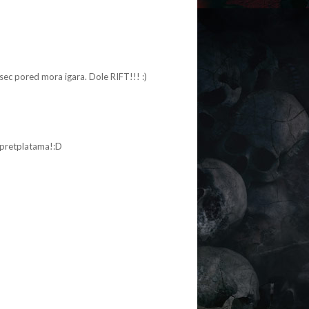
ec pored mora igara. Dole RIFT!!! :)
pretplatama!:D