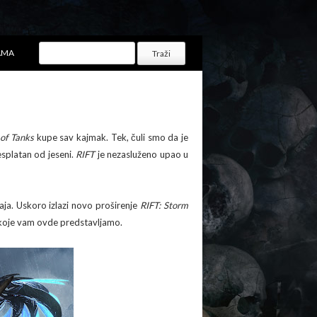
AMA
of Tanks
kupe sav kajmak. Tek, čuli smo da je
esplatan od jeseni.
RIFT
je nezasluženo upao u
a. Uskoro izlazi novo proširenje
RIFT: Storm
e koje vam ovde predstavljamo.