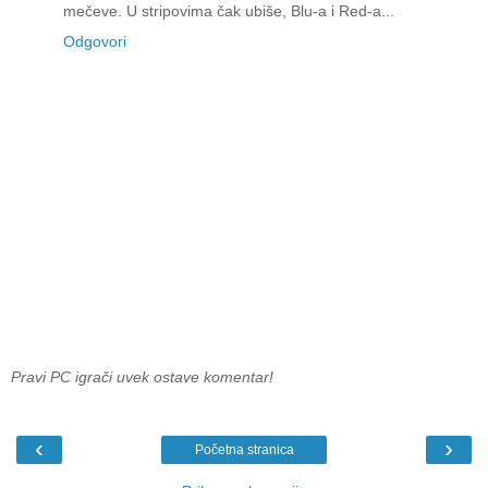
mečeve. U stripovima čak ubiše, Blu-a i Red-a...
Odgovori
Pravi PC igrači uvek ostave komentar!
‹
›
Početna stranica