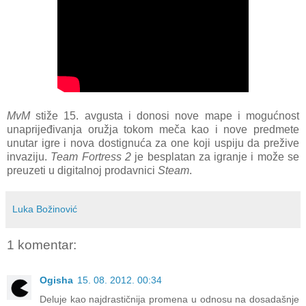
MvM
stiže 15. avgusta i donosi nove mape i mogućnost
unaprijeđivanja oružja tokom meča kao i nove predmete
unutar igre i nova dostignuća za one koji uspiju da prežive
invaziju.
Team Fortress 2
je besplatan za igranje i može se
preuzeti u digitalnoj prodavnici
Steam
.
Luka Božinović
1 komentar:
Ogisha
15. 08. 2012. 00:34
Deluje kao najdrastičnija promena u odnosu na dosadašnje