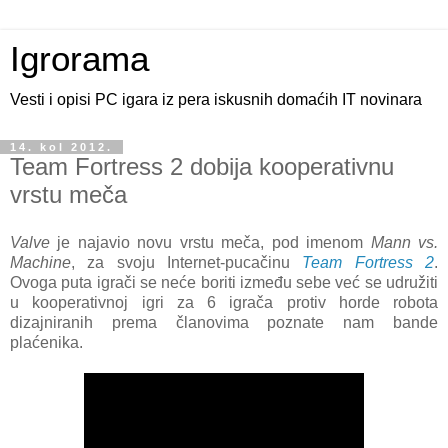
Igrorama
Vesti i opisi PC igara iz pera iskusnih domaćih IT novinara
14. kol 2012.
Team Fortress 2 dobija kooperativnu
vrstu meča
Valve
je najavio novu vrstu meča, pod imenom
Mann vs.
Machine
, za svoju Internet-pucačinu
Team Fortress 2
.
Ovoga puta igrači se neće boriti između sebe već se udružiti
u kooperativnoj igri za 6 igrača protiv horde robota
dizajniranih prema članovima poznate nam bande
plaćenika.