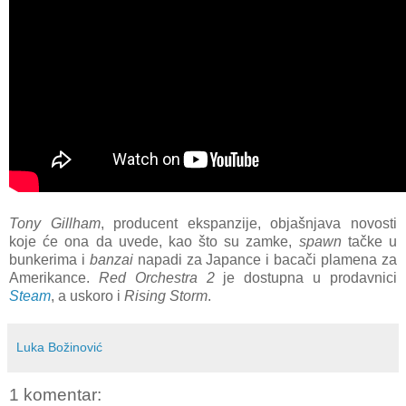
Tony Gillham
, producent ekspanzije, objašnjava novosti
koje će ona da uvede, kao što su zamke,
spawn
tačke u
bunkerima i
banzai
napadi za Japance i bacači plamena za
Amerikance.
Red Orchestra 2
je dostupna u prodavnici
Steam
, a uskoro i
Rising Storm
.
Luka Božinović
1 komentar: