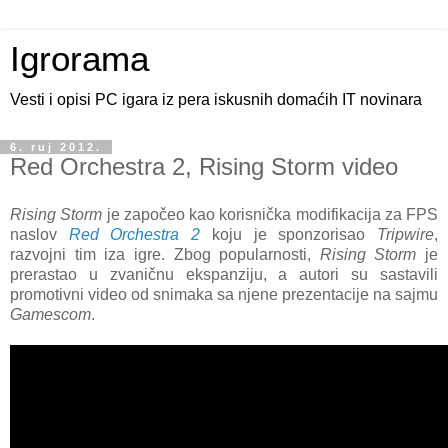
Igrorama
Vesti i opisi PC igara iz pera iskusnih domaćih IT novinara
6. ruj 2012.
Red Orchestra 2, Rising Storm video
Rising Storm
je započeo kao korisnička modifikacija za FPS
naslov
Red Orchestra 2
koju je sponzorisao
Tripwire
,
razvojni tim iza igre. Zbog popularnosti,
Rising Storm
je
prerastao u zvaničnu ekspanziju, a autori su sastavili
promotivni video od snimaka sa njene prezentacije na sajmu
Gamescom
.