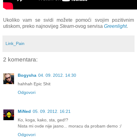
Ukoliko vam se svidi možete pomoći svojim pozitivnim
utiskom, preko najnovijeg
Steam
-ovog servisa
Greenlight
.
Link_Pain
2 komentara:
Bogysha
04. 09. 2012. 14:30
hahhah Epic Shit
Odgovori
MiNed
05. 09. 2012. 16:21
Ko, koga, kako, sta, ged!?
Nista mi ovde nije jasno... moracu da probam demo :/
Odgovori