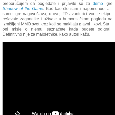
preporučujem da pogledate i prijavite se za
demo
igre
Shadow of the Game
. Baš kao što sam i napomenuo, a i
samo igre nagoveštava, u ovoj 2D avanturici vodite ekipu,
rešavate zagonetke i uživate u humorističkom pogledu na
izmišljeni MMO svet kroz koji se makljaju glavni likovi. Šta li
oni misle o njemu, saznaćete kada budete odigrali.
Definitivno nije za maloletnike, kako autori kažu.