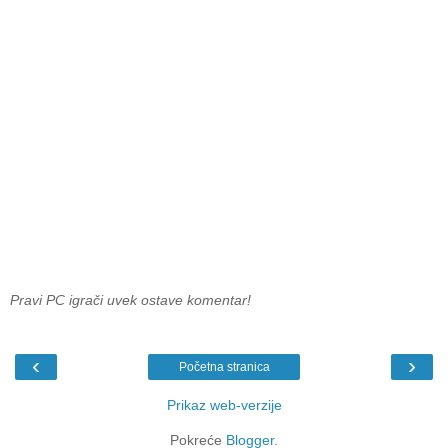
Pravi PC igrači uvek ostave komentar!
‹
›
Početna stranica
Prikaz web-verzije
Pokreće
Blogger
.