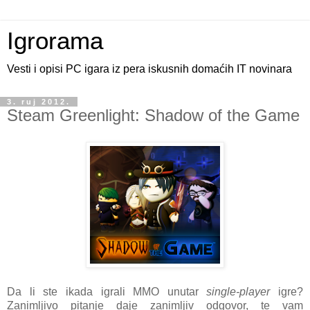
Igrorama
Vesti i opisi PC igara iz pera iskusnih domaćih IT novinara
3. ruj 2012.
Steam Greenlight: Shadow of the Game
Da li ste ikada igrali MMO unutar
single-player
igre?
Zanimljivo pitanje daje zanimljiv odgovor, te vam