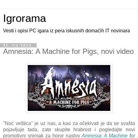
Igrorama
Vesti i opisi PC igara iz pera iskusnih domaćih IT novinara
31. lis 2012.
Amnesia: A Machine for Pigs, novi video
"Noć veštica" je uz nas, a kao za očekivati je da se svašta
pojavljuje tada, zato skupite hrabrost i pogledajte novi
promotivni snimak za horor naslov
Amnesia: A Machine for