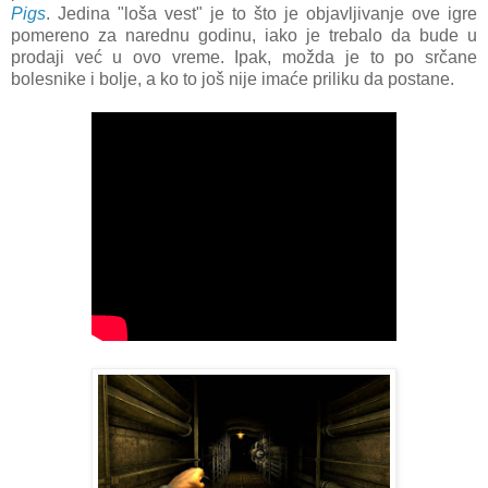
Pigs
. Jedina "loša vest" je to što je objavljivanje ove igre
pomereno za narednu godinu, iako je trebalo da bude u
prodaji već u ovo vreme. Ipak, možda je to po srčane
bolesnike i bolje, a ko to još nije imaće priliku da postane.