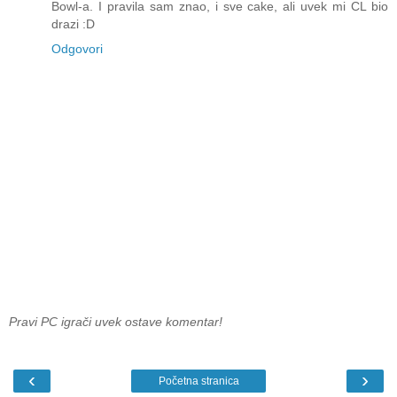
Bowl-a. I pravila sam znao, i sve cake, ali uvek mi CL bio
drazi :D
Odgovori
Pravi PC igrači uvek ostave komentar!
‹
›
Početna stranica