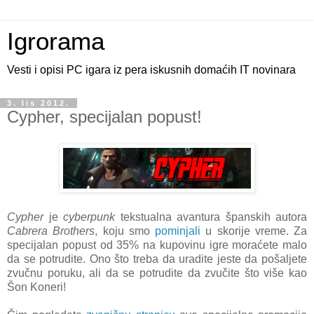
Igrorama
Vesti i opisi PC igara iz pera iskusnih domaćih IT novinara
3. lis 2012.
Cypher, specijalan popust!
Cypher
je
cyberpunk
tekstualna avantura španskih autora
Cabrera Brothers
, koju smo
pominjali
u skorije vreme. Za
specijalan popust od 35% na kupovinu igre moraćete malo
da se potrudite. Ono što treba da uradite jeste da pošaljete
zvučnu poruku, ali da se potrudite da zvučite što više kao
Šon Koneri!