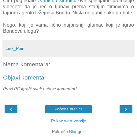
Čim pogledate
zvaničnu stranicu
ove specijalne promocije
videćete da je reč o ljubavi prema starijim filmovima o
tajnom agentu Džejmsu Bondu. Ništa ne gubite ako probate.
Nego, koji je vama lično najprisniji glumac koji je igrao
Bondovu ulogu?
Link_Pain
Nema komentara:
Objavi komentar
Pravi PC igrači uvek ostave komentar!
‹
›
Početna stranica
Prikaz web-verzije
Pokreće
Blogger
.