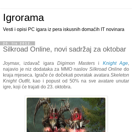
Igrorama
Vesti i opisi PC igara iz pera iskusnih domaćih IT novinara
20. lis 2012.
Silkroad Online, novi sadržaj za oktobar
Joymax
, izdavač igara
Digimon Masters
i
Knight Age
,
najavio je niz dodataka za MMO naslov
Silkroad Online
do
kraja mjeseca. Igrače će dočekati povratak avatara
Skeleton
Knight Outfit
, kao i popust od 50% na sve avatare unutar
igre, koji će trajati do 23. oktobra.