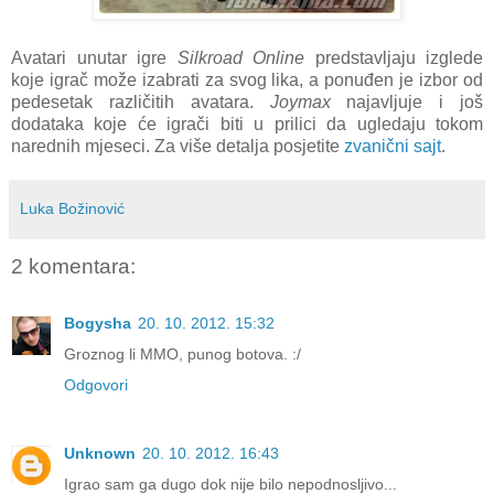
Avatari unutar igre
Silkroad Online
predstavljaju izglede
koje igrač može izabrati za svog lika, a ponuđen je izbor od
pedesetak različitih avatara.
Joymax
najavljuje i još
dodataka koje će igrači biti u prilici da ugledaju tokom
narednih mjeseci. Za više detalja posjetite
zvanični sajt
.
Luka Božinović
2 komentara:
Bogysha
20. 10. 2012. 15:32
Groznog li MMO, punog botova. :/
Odgovori
Unknown
20. 10. 2012. 16:43
Igrao sam ga dugo dok nije bilo nepodnosljivo...