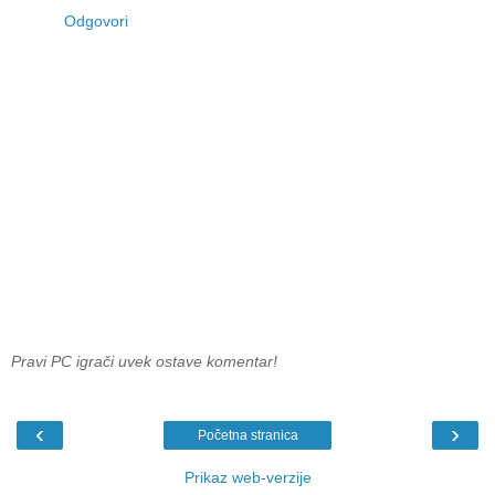
Odgovori
Pravi PC igrači uvek ostave komentar!
‹
›
Početna stranica
Prikaz web-verzije