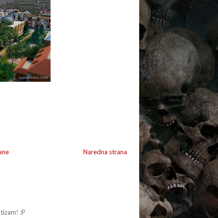
.
ane
Naredna strana
itizam! :P