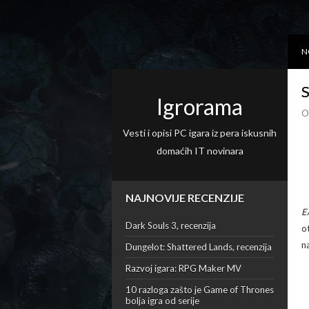
N
S
Igrorama
O
Vesti i opisi PC igara iz pera iskusnih
domaćih IT novinara
NAJNOVIJE RECENZIJE
E
Dark Souls 3, recenzija
o
n
Dungelot: Shattered Lands, recenzija
Razvoj igara: RPG Maker MV
10 razloga zašto je Game of Thrones
bolja igra od serije