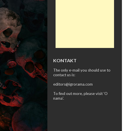
KONTAKT
The only e-mail you should use to
contact us is:
editors@igrorama.com
To find out more, please visit '
O
nama
'.