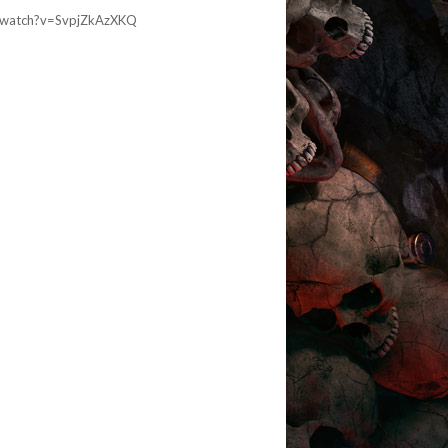
com/watch?v=SvpjZkAzXKQ