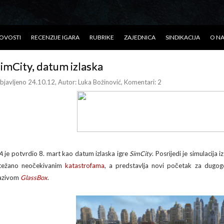
OVOSTI
RECENZIJE IGARA
RUBRIKE
ZAJEDNICA
SINDIKACIJA
O N
imCity, datum izlaska
bjavljeno 24.10.12
, Autor:
Luka Božinović
, Komentari: 2
A
je potvrdio 8. mart kao datum izlaska igre
SimCity
. Posrijedi je simulacija
težano neočekivanim
katastrofama
, a predstavlja novi početak za dugogo
azivom
GlassBox
.