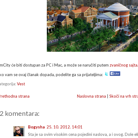
imCity će biti dostupan za PC i Mac, a može se naručiti putem
zvaničnog sajta
ko vam se ovaj članak dopada, podelite ga sa prijateljima:
ategorija:
Vest
Prethodna strana
Naslovna strana
|
Skoči na vrh str
2 komentara:
Bogysha
25. 10. 2012. 14:01
Sta je sa ovim visokim cena pojedini naslova, a i ovog. Dole el