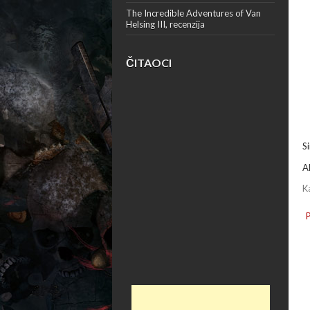
The Incredible Adventures of Van
Helsing III, recenzija
ČITAOCI
S
A
K