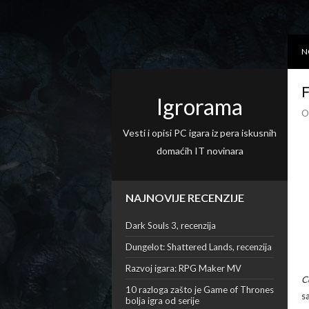
N
F
Igrorama
O
Vesti i opisi PC igara iz pera iskusnih
domaćih IT novinara
NAJNOVIJE RECENZIJE
Dark Souls 3, recenzija
Dungelot: Shattered Lands, recenzija
Razvoj igara: RPG Maker MV
C
10 razloga zašto je Game of Thrones
s
bolja igra od serije