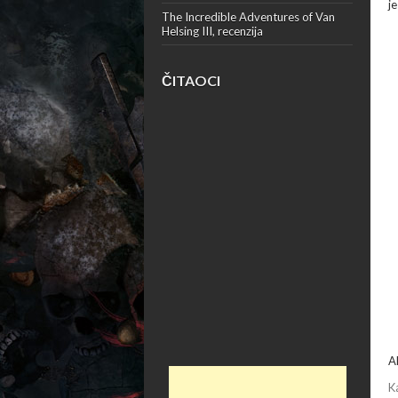
j
The Incredible Adventures of Van
Helsing III, recenzija
ČITAOCI
A
K