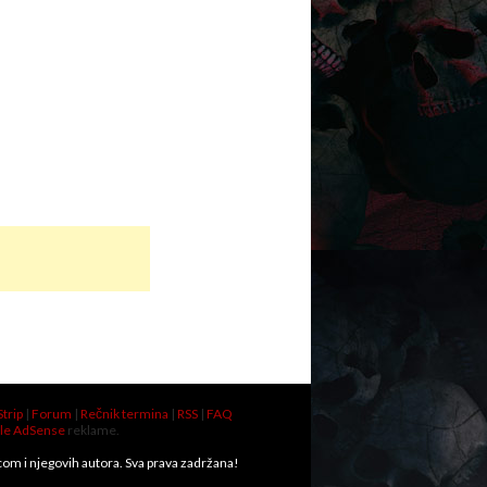
Strip
|
Forum
|
Rečnik termina
|
RSS
|
FAQ
le AdSense
reklame.
.com i njegovih autora. Sva prava zadržana!