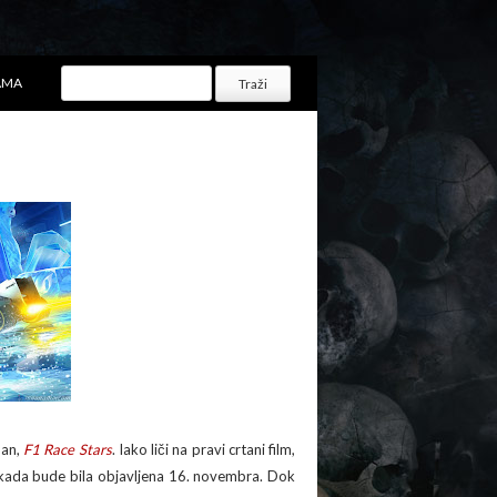
AMA
dan,
F1 Race Stars
. Iako liči na pravi crtani film,
a kada bude bila objavljena 16. novembra. Dok