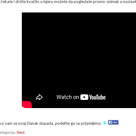
e čekate i držite kvačilo u lejeru možete da pogledate promo-snimak u nastav
ko vam se ovaj članak dopada, podelite ga sa prijateljima:
ategorija:
Vest