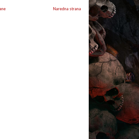
ane
Naredna strana