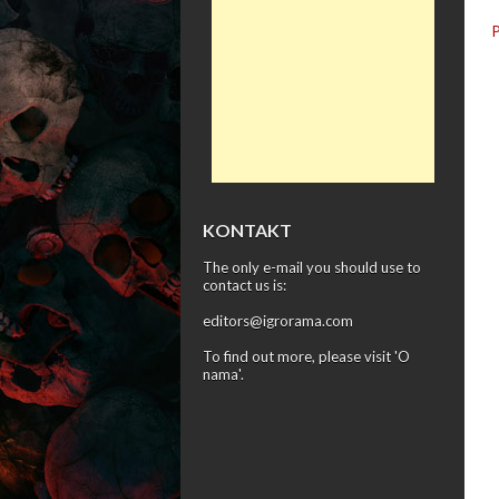
KONTAKT
The only e-mail you should use to
contact us is:
editors@igrorama.com
To find out more, please visit '
O
nama
'.