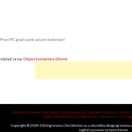
Pravi PC igrači uvek ostave komentar!
retplati se na:
Objavi komentare (Atom)
Naslovna
|
Najave
|
Recenzije
|
Video recenzije
|
Intervju
|
Kolumna
|
Uživo
|
Opšti uslovi korišćenja
|
Impressum
| Blog prikazuje
Goog
Copyright © 2009-
2026
Igrorama
| Svi tekstovi su u vlasništvu bloga Igrorama
Izgled zasnovan na temi
Xenon