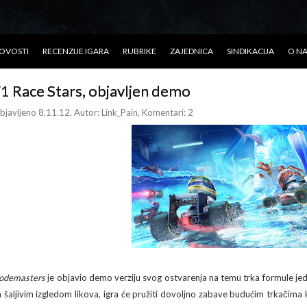
OVOSTI
RECENZIJE IGARA
RUBRIKE
ZAJEDNICA
SINDIKACIJA
O N
1 Race Stars, objavljen demo
bjavljeno 8.11.12
, Autor:
Link_Pain
, Komentari: 2
odemasters
je objavio demo verziju svog ostvarenja na temu trka formule je
a šaljivim izgledom likova, igra će pružiti dovoljno zabave budućim trkačim