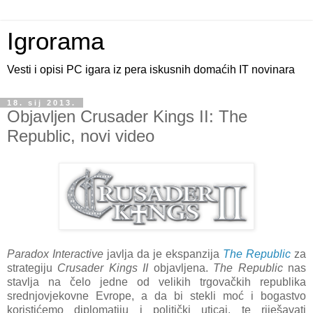
Igrorama
Vesti i opisi PC igara iz pera iskusnih domaćih IT novinara
18. sij 2013.
Objavljen Crusader Kings II: The
Republic, novi video
Paradox Interactive
javlja da je ekspanzija
The Republic
za
strategiju
Crusader Kings II
objavljena.
The Republic
nas
stavlja na čelo jedne od velikih trgovačkih republika
srednjovjekovne Evrope, a da bi stekli moć i bogastvo
koristićemo diplomatiju i politički uticaj, te riješavati