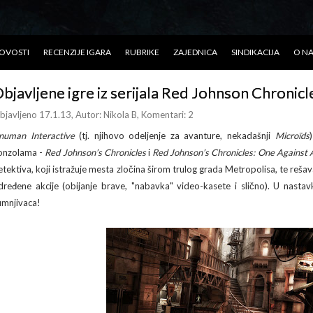
OVOSTI
RECENZIJE IGARA
RUBRIKE
ZAJEDNICA
SINDIKACIJA
O N
bjavljene igre iz serijala Red Johnson Chronicl
bjavljeno 17.1.13
, Autor:
Nikola B
, Komentari: 2
numan Interactive
(tj. njihovo odeljenje za avanture, nekadašnji
Microïds
onzolama -
Red Johnson’s Chronicles
i
Red Johnson’s Chronicles: One Against A
etektiva, koji istražuje mesta zločina širom trulog grada Metropolisa, te re
dređene akcije (obijanje brave, "nabavka" video-kasete i slično). U nastav
umnjivaca!