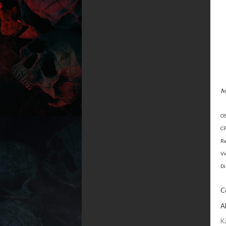
M
OS
CP
Ra
Vi
Di
C
A
K