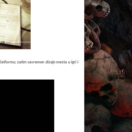
latformu; zatim savremen dizajn mesta u igri i