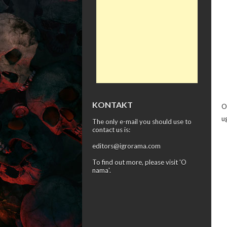
KONTAKT
O
u
The only e-mail you should use to
contact us is:
editors@igrorama.com
To find out more, please visit '
O
nama
'.