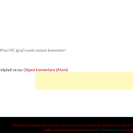
Pravi PC igrači uvek ostave komentar!
retplati se na:
Objavi komentare (Atom)
Naslovna
|
Najave
|
Recenzije
|
Video recenzije
|
Intervju
|
Kolumna
|
Uživo
|
Opšti uslovi korišćenja
|
Impressum
| Blog prikazuje
Goog