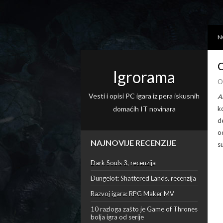
N
O
Igrorama
O
Vesti i opisi PC igara iz pera iskusnih
A
domaćih IT novinara
k
d
o
NAJNOVIJE RECENZIJE
s
Dark Souls 3, recenzija
Dungelot: Shattered Lands, recenzija
Razvoj igara: RPG Maker MV
10 razloga zašto je Game of Thrones
bolja igra od serije