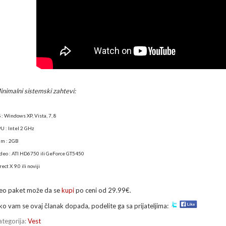
inimalni sistemski zahtevi:
 : Windows XP, Vista, 7, 8
U : Intel 2 GHz
m : 2GB
deo : ATI HD6750 ili GeForce GT5450
rect X 9.0 ili noviji
eo paket može da se
kupi
po ceni od 29.99€.
ko vam se ovaj članak dopada, podelite ga sa prijateljima:
ategorija:
Vest