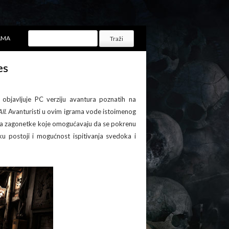
AMA
es
) objavljuje PC verziju avantura poznatih na
ll
. Avanturisti u ovim igrama vode istoimenog
šava zagonetke koje omogućavaju da se pokrenu
ku postoji i mogućnost ispitivanja svedoka i