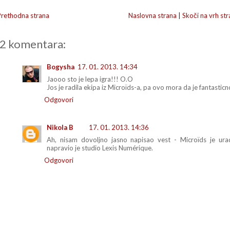
Prethodna strana
Naslovna strana
|
Skoči na vrh str
2 komentara:
Bogysha
17. 01. 2013. 14:34
Jaooo sto je lepa igra!!! O.O
Jos je radila ekipa iz Microïds-a, pa ovo mora da je fantasticn
Odgovori
Nikola B
17. 01. 2013. 14:36
Ah, nisam dovoljno jasno napisao vest - Microïds je urad
napravio je studio Lexis Numérique.
Odgovori