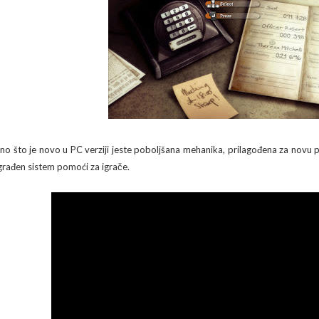
no što je novo u PC verziji jeste poboljšana mehanika, prilagođena za novu p
građen sistem pomoći za igrače.