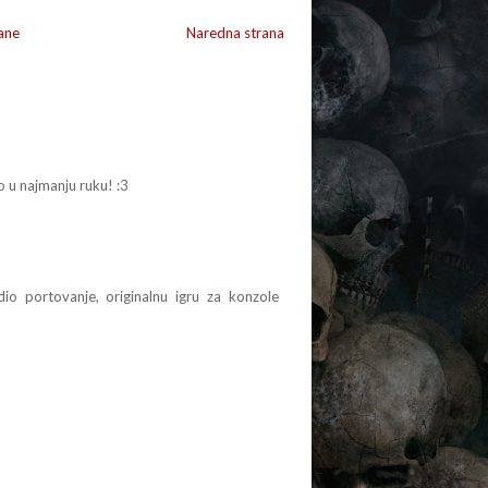
ane
Naredna strana
o u najmanju ruku! :3
io portovanje, originalnu igru za konzole