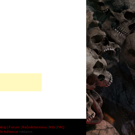
Strip
|
Forum
|
Rečnik termina
|
RSS
|
FAQ
le AdSense
reklame.