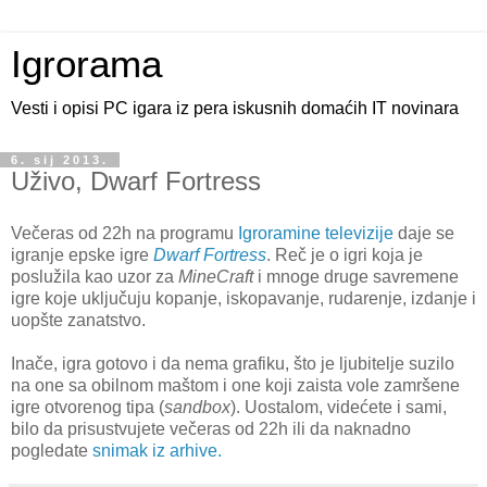
Igrorama
Vesti i opisi PC igara iz pera iskusnih domaćih IT novinara
6. sij 2013.
Uživo, Dwarf Fortress
Večeras od 22h na programu
Igroramine televizije
daje se
igranje epske igre
Dwarf Fortress
. Reč je o igri koja je
poslužila kao uzor za
MineCraft
i mnoge druge savremene
igre koje uključuju kopanje, iskopavanje, rudarenje, izdanje i
uopšte zanatstvo.
Inače, igra gotovo i da nema grafiku, što je ljubitelje suzilo
na one sa obilnom maštom i one koji zaista vole zamršene
igre otvorenog tipa (
sandbox
). Uostalom, videćete i sami,
bilo da prisustvujete večeras od 22h ili da naknadno
pogledate
snimak iz arhive.