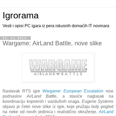
Igrorama
Vesti i opisi PC igara iz pera iskusnih domaćih IT novinara
12. sij 2013.
Wargame: AirLand Battle, nove slike
Nastavak RTS igre
Wargame: European Escalation
nosi
podnaslov
AirLand Battle
, a staviće naglasak na
koordinaciju kopnenih i vazdušnih snaga.
Eugene Systems
objavo je četiri nove slike iz igre, koje pružaju bolji pogled
na neke od novih jedinica i realistično okruženje.
AirLand