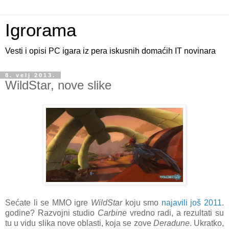
Igrorama
Vesti i opisi PC igara iz pera iskusnih domaćih IT novinara
8. velj 2013.
WildStar, nove slike
Sećate li se MMO igre
WildStar
koju smo
najavili još 2011
.
godine? Razvojni studio
Carbine
vredno radi, a rezultati su
tu u vidu slika nove oblasti, koja se zove
Deradune
. Ukratko,