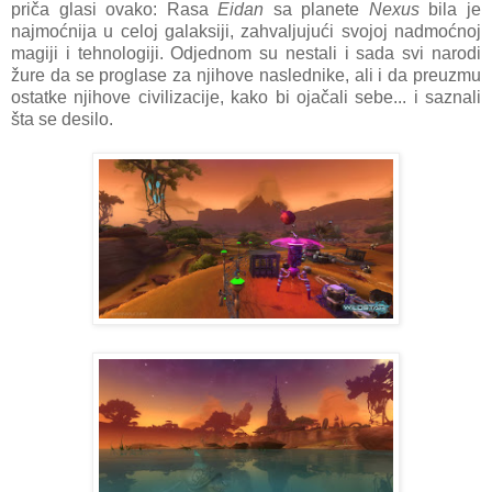
priča glasi ovako: Rasa
Eidan
sa planete
Nexus
bila je
najmoćnija u celoj galaksiji, zahvaljujući svojoj nadmoćnoj
magiji i tehnologiji. Odjednom su nestali i sada svi narodi
žure da se proglase za njihove naslednike, ali i da preuzmu
ostatke njihove civilizacije, kako bi ojačali sebe... i saznali
šta se desilo.