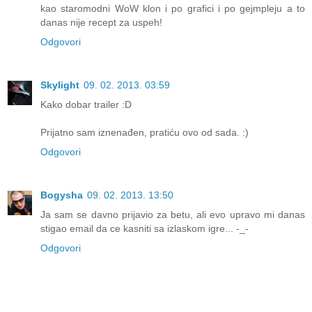
kao staromodni WoW klon i po grafici i po gejmpleju a to
danas nije recept za uspeh!
Odgovori
Skylight
09. 02. 2013. 03:59
Kako dobar trailer :D
Prijatno sam iznenađen, pratiću ovo od sada. :)
Odgovori
Bogysha
09. 02. 2013. 13:50
Ja sam se davno prijavio za betu, ali evo upravo mi danas
stigao email da ce kasniti sa izlaskom igre... -_-
Odgovori