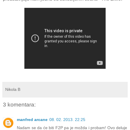
Nikola B
3 komentara:
manfred arcane
08. 02. 2013. 22:25
Nadam se da će biti F2P pa je možda i probam! Ovo deluje