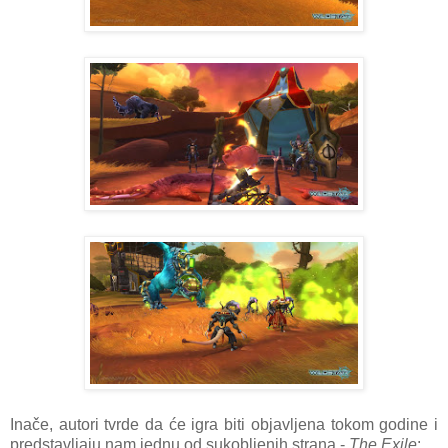
Inače, autori tvrde da će igra biti objavljena tokom godine i
predstavljaju nam jednu od sukobljenih strana -
The Exile
: