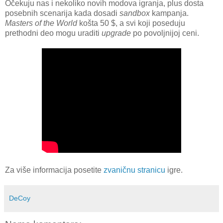
Očekuju nas i nekoliko novih modova igranja, plus dosta
posebnih scenarija kada dosadi
sandbox
kampanja.
Masters of the World
košta 50 $, a svi koji poseduju
prethodni deo mogu uraditi
upgrade
po povoljnijoj ceni.
Za više informacija posetite
zvaničnu stranicu
igre.
DeCoy