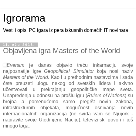
Igrorama
Vesti i opisi PC igara iz pera iskusnih domaćih IT novinara
11. ožu 2013.
Objavljena igra Masters of the World
Eversim
je danas objavio treću inkarnaciju svoje
najpoznatije igre
Geopolitical Simulator
koja nosi naziv
Masters of the World
. Kao i u prethodnim nastavcima i sada
ćete preuzeti ulogu nekog od svetskih lidera i akivno
učestvovati u prekrajanju geopolitičke mape sveta.
Unapređenja u odnosu na prošlu igru (
Rulers of Nations
) su
brojna a pomenućemo samo pregršt novih zakona,
infrastrukturnih objekata, mogućnost osnivanja novih
internacionalnih organizacija (ne sviđa vam se Njujork -
napravite svoje Ujedinjene Nacije), televizijski govori i još
mnogo toga.