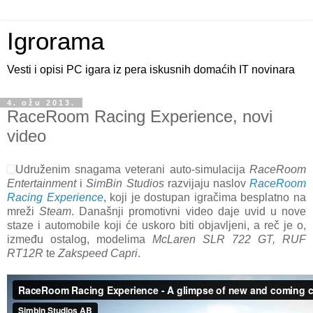
Igrorama
Vesti i opisi PC igara iz pera iskusnih domaćih IT novinara
4. ožu 2013.
RaceRoom Racing Experience, novi
video
Udruženim snagama veterani auto-simulacija
RaceRoom
Entertainment
i
SimBin Studios
razvijaju naslov
RaceRoom
Racing Experience
, koji je dostupan igračima besplatno na
mreži
Steam
. Današnji promotivni video daje uvid u nove
staze i automobile koji će uskoro biti objavljeni, a reč je o,
između ostalog, modelima
McLaren SLR 722 GT, RUF
RT12R
te
Zakspeed Capri
.