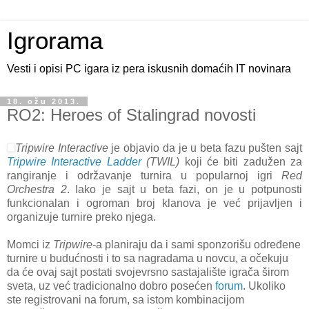
Igrorama
Vesti i opisi PC igara iz pera iskusnih domaćih IT novinara
18. ožu 2013.
RO2: Heroes of Stalingrad novosti
Tripwire Interactive
je objavio da je u beta fazu pušten sajt
Tripwire Interactive Ladder
(TWIL)
koji će biti zadužen za
rangiranje i održavanje turnira u popularnoj igri
Red
Orchestra 2
. Iako je sajt u beta fazi, on je u potpunosti
funkcionalan i ogroman broj klanova je već prijavljen i
organizuje turnire preko njega.
Momci iz
Tripwire
-a
planiraju da i sami sponzorišu određene
turnire u budućnosti i to sa nagradama u novcu, a očekuju
da će ovaj sajt postati svojevrsno sastajalište igrača širom
sveta, uz već tradicionalno dobro posećen
forum
. Ukoliko
ste registrovani na forum, sa istom kombinacijom