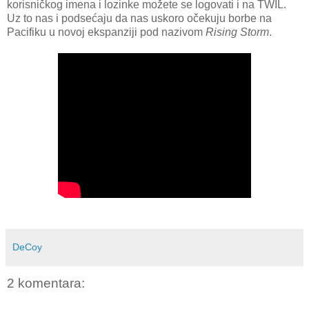
korisničkog imena i lozinke možete se logovati i na TWIL.
Uz to nas i podsećaju da nas uskoro očekuju borbe na
Pacifiku u novoj ekspanziji pod nazivom
Rising Storm
.
DeCoy
2 komentara: