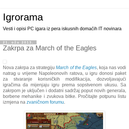
Igrorama
Vesti i opisi PC igara iz pera iskusnih domaćih IT novinara
21. ožu 2013.
Zakrpa za March of the Eagles
Nova zakrpa za strategiju
March of the Eagles
, koja nas vodi
natrag u vrijeme Napoleonovih ratova, u igru donosi paket
za stvaranje korisničkih modifikacija, dozvoljavajući
igračima da mijenjaju igru prema sopstvenom ukusu. Sa
zakrpom je uključen i dodatni sadržaj poput novih generala,
borbene mehanike i zvukova bitke. Pročitajte potpunu listu
izmjena na
zvaničnom forumu
.