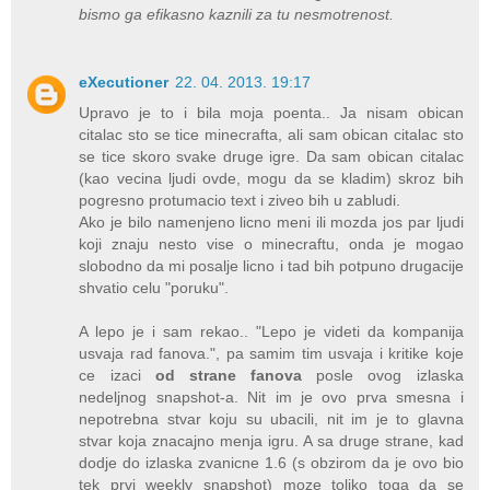
bismo ga efikasno kaznili za tu nesmotrenost.
eXecutioner
22. 04. 2013. 19:17
Upravo je to i bila moja poenta.. Ja nisam obican
citalac sto se tice minecrafta, ali sam obican citalac sto
se tice skoro svake druge igre. Da sam obican citalac
(kao vecina ljudi ovde, mogu da se kladim) skroz bih
pogresno protumacio text i ziveo bih u zabludi.
Ako je bilo namenjeno licno meni ili mozda jos par ljudi
koji znaju nesto vise o minecraftu, onda je mogao
slobodno da mi posalje licno i tad bih potpuno drugacije
shvatio celu "poruku".
A lepo je i sam rekao.. "Lepo je videti da kompanija
usvaja rad fanova.", pa samim tim usvaja i kritike koje
ce izaci
od strane fanova
posle ovog izlaska
nedeljnog snapshot-a. Nit im je ovo prva smesna i
nepotrebna stvar koju su ubacili, nit im je to glavna
stvar koja znacajno menja igru. A sa druge strane, kad
dodje do izlaska zvanicne 1.6 (s obzirom da je ovo bio
tek prvi weekly snapshot) moze toliko toga da se