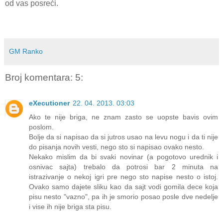
od vas posreći.
GM Ranko
Broj komentara: 5:
eXecutioner
22. 04. 2013. 03:03
Ako te nije briga, ne znam zasto se uopste bavis ovim
poslom.
Bolje da si napisao da si jutros usao na levu nogu i da ti nije
do pisanja novih vesti, nego sto si napisao ovako nesto.
Nekako mislim da bi svaki novinar (a pogotovo urednik i
osnivac sajta) trebalo da potrosi bar 2 minuta na
istrazivanje o nekoj igri pre nego sto napise nesto o istoj.
Ovako samo dajete sliku kao da sajt vodi gomila dece koja
pisu nesto "vazno", pa ih je smorio posao posle dve nedelje
i vise ih nije briga sta pisu.