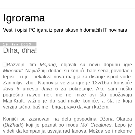
Igrorama
Vesti i opisi PC igara iz pera iskusnih domaćih IT novinara
19. tra 2013.
Điha, điha!
Razvojni tim
Mojang
, objavili su novu dopunu igre
Minecraft
. Najvažniji dodaci su konjići, bale sena, povodac i
tepisi. Tu je i nekakva nova magija za disanje ispod vode.
Zanimljiv izbor. Najnovija verzija igre je 13w16a i koristiće
Java 6
umesto
Java 5
za pokretanje. Ako sam nešto
pogrešno naveo nek me ne mrze ovi što obožavaju
MajnKraft, važno je da sad imate konjiće, a šta je koja
verzija tačno, baš me i briga pravo da vam kažem.
Konjići su zasnovani na delu gospodina Džona Olartea
(
DrZhark
) koji je poznat po modu
Mo' Creatures
. Lepo je
videti da kompanija usvaja rad fanova. Možda se i nekome