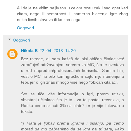
A i dalje ne vidim saljiv ton u celom textu cak i sad opet kad
citam, nego ili nemarnost ili namerno blacenje igre zbog
nekih licnih stavova ili ko zna cega.
Odgovori
Odgovori
Nikola B
22. 04. 2013. 14:20
Bez uvrede, ali sam kažeš da nisi običan čitalac već
zarađuješ održavanjem servera za MC, što te svrstava
u red naprednih/profesionalnih korisnika. Samim tim,
vest o MC na bilo kom igračkom sajtu nije namenjena
tebi, jer o igri znaš mnogo više nego "običan čitalac".
Što se tiče više informacija o igri, prvom utisku,
shvatanju čitalaca šta je to - za to postoji recenzija, a
Ranku ćemo skinuti 3% sa plate* jer je nije linkovao u
tekstu.
*)
Plata je ljubav prema igrama i pisanju, pa ćemo
morati da mu zabranimo da se igra na tri sata, kako