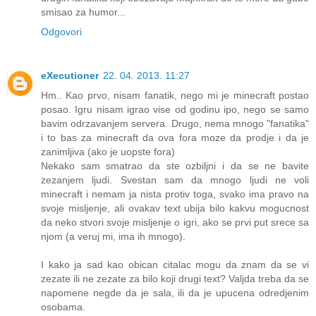
smisao za humor...
Odgovori
eXecutioner
22. 04. 2013. 11:27
Hm.. Kao prvo, nisam fanatik, nego mi je minecraft postao
posao. Igru nisam igrao vise od godinu ipo, nego se samo
bavim odrzavanjem servera. Drugo, nema mnogo "fanatika"
i to bas za minecraft da ova fora moze da prodje i da je
zanimljiva (ako je uopste fora)
Nekako sam smatrao da ste ozbiljni i da se ne bavite
zezanjem ljudi. Svestan sam da mnogo ljudi ne voli
minecraft i nemam ja nista protiv toga, svako ima pravo na
svoje misljenje, ali ovakav text ubija bilo kakvu mogucnost
da neko stvori svoje misljenje o igri, ako se prvi put srece sa
njom (a veruj mi, ima ih mnogo).
I kako ja sad kao obican citalac mogu da znam da se vi
zezate ili ne zezate za bilo koji drugi text? Valjda treba da se
napomene negde da je sala, ili da je upucena odredjenim
osobama.