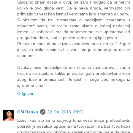
Slucajno znam dosta o ovoj, pa sam i mogao da primetim
koliko je ovo glupa vest. Da je neka druga, verovatno bih
prihvatio tu vest kao istinu i verovatno igru smatrao glupom.
S obzirom da ne izvestavate o nedeljnim izmenama u
minecraft svetu, ne vidim zasto pisete o jednoj nedeljnoj
izmeni, a zaboravili ste da napomenete sve updateove od
pre godinu dana, kad je poslednji text o toj igri i pisan.
Pre oko mesec dana je izasla zvanicna nova verzija 1.5 gde
je izaslo toliko zanimljivih stvari, sto je zaboravljeno da se
spomene.
Ovakav nivo neozbiljnosti me strasno razocarava i samo
tera da se zapitam koliko je ovako igara predstavljeno lose
zbog lose informisanosti, lenjosti ili cega vec nekoga iz
igrorama tima.
Odgovori
GM Ranko
22. 04. 2013. 08:51
Exec, kao što se iz šaljivog tona vesti može pretpostaviti,
posredi je pošalica upućena na tvoj račun, da baš tvoj, kao i
drugih fanatika koji obožavaju Majnkraft do te mere da gube