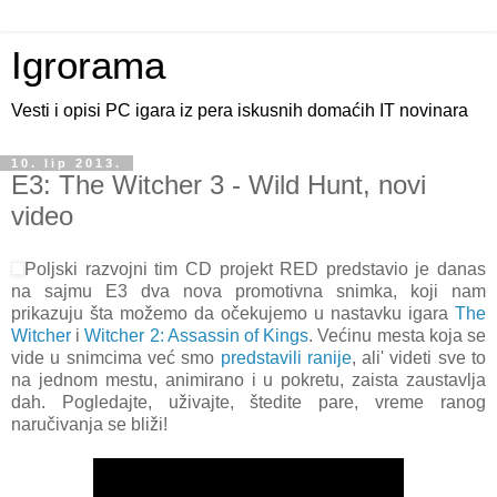
Igrorama
Vesti i opisi PC igara iz pera iskusnih domaćih IT novinara
10. lip 2013.
E3: The Witcher 3 - Wild Hunt, novi
video
Poljski razvojni tim CD projekt RED predstavio je danas
na sajmu E3 dva nova promotivna snimka, koji nam
prikazuju šta možemo da očekujemo u nastavku igara
The
Witcher
i
Witcher 2: Assassin of Kings
. Većinu mesta koja se
vide u snimcima već smo
predstavili ranije
, ali' videti sve to
na jednom mestu, animirano i u pokretu, zaista zaustavlja
dah. Pogledajte, uživajte, štedite pare, vreme ranog
naručivanja se bliži!