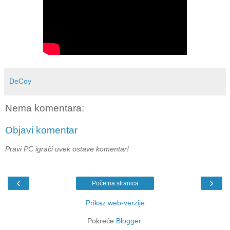
DeCoy
Nema komentara:
Objavi komentar
Pravi PC igrači uvek ostave komentar!
‹
›
Početna stranica
Prikaz web-verzije
Pokreće
Blogger
.