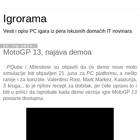
Igrorama
Vesti i opisi PC igara iz pera iskusnih domaćih IT novinara
10. lip 2013.
MotoGP 13, najava demoa
PQube
i
Milestone
su objavili da će demo nove moto
simulacije biti objavljen 21. juna za
PC
platformu, a nešto
ranije i za konzole. Valentino Rosi, Mark Markez, Katalunja,
3 kruga... to je njihov recept za dobitak, jer ćete upravo to i
biti u prilici da isprobate kada demo verzija igre
MotoGP 13
postane dostupna.